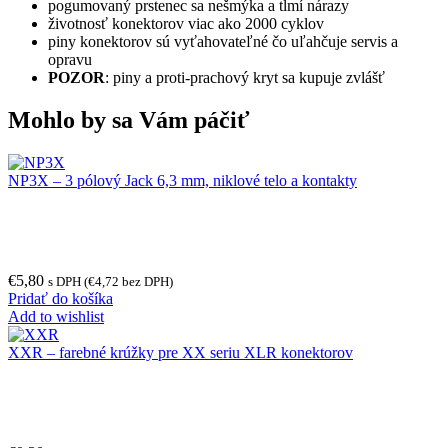
pogumovaný prstenec sa nešmýka a tlmí nárazy
životnosť konektorov viac ako 2000 cyklov
piny konektorov sú vyťahovateľné čo uľahčuje servis a
opravu
POZOR
: piny a proti-prachový kryt sa kupuje zvlášť
Mohlo by sa Vám páčiť
NP3X – 3 pólový Jack 6,3 mm, niklové telo a kontakty
€
5,80
s DPH (
€
4,72
bez DPH)
Pridať do košíka
Add to wishlist
XXR – farebné krúžky pre XX seriu XLR konektorov