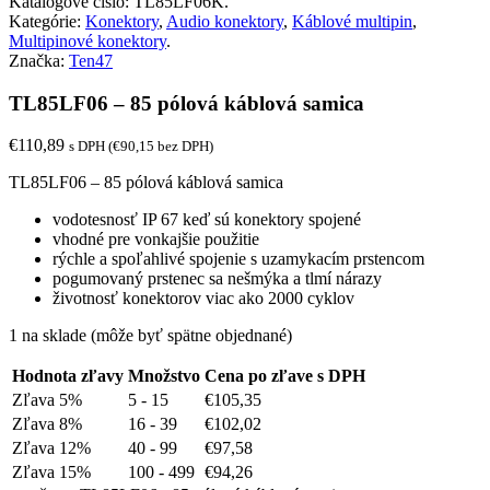
Katalógové číslo:
TL85LF06K
.
Kategórie:
Konektory
,
Audio konektory
,
Káblové multipin
,
Multipinové konektory
.
Značka:
Ten47
TL85LF06 – 85 pólová káblová samica
€
110,89
s DPH (
€
90,15
bez DPH)
TL85LF06 – 85 pólová káblová samica
vodotesnosť IP 67 keď sú konektory spojené
vhodné pre vonkajšie použitie
rýchle a spoľahlivé spojenie s uzamykacím prstencom
pogumovaný prstenec sa nešmýka a tlmí nárazy
životnosť konektorov viac ako 2000 cyklov
1 na sklade (môže byť spätne objednané)
Hodnota zľavy
Množstvo
Cena po zľave s DPH
Zľava 5%
5 - 15
€
105,35
Zľava 8%
16 - 39
€
102,02
Zľava 12%
40 - 99
€
97,58
Zľava 15%
100 - 499
€
94,26