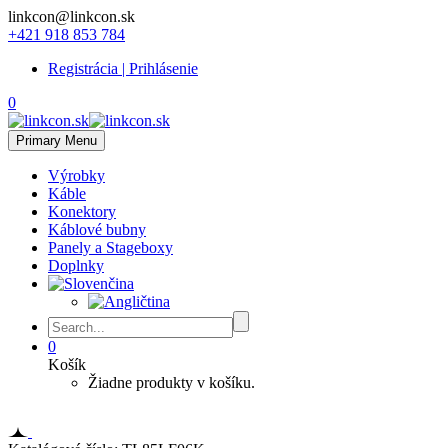
linkcon@linkcon.sk
+421 918 853 784
Registrácia | Prihlásenie
0
Primary Menu
Výrobky
Káble
Konektory
Káblové bubny
Panely a Stageboxy
Doplnky
0
Košík
Žiadne produkty v košíku.