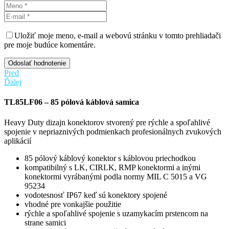
Uložiť moje meno, e-mail a webovú stránku v tomto prehliadači
pre moje budúce komentáre.
Odoslať hodnotenie
Pred
Ďalej
TL85LF06 – 85 pólová káblová samica
Heavy Duty dizajn konektorov stvorený pre rýchle a spoľahlivé
spojenie v nepriaznivých podmienkach profesionálnych zvukových
aplikácií
85 pólový káblový konektor s káblovou priechodkou
kompatibilný s LK, CIRLK, RMP konektormi a inými
konektormi vyrábanými podla normy MIL C 5015 a VG
95234
vodotesnosť IP67 keď sú konektory spojené
vhodné pre vonkajšie použitie
rýchle a spoľahlivé spojenie s uzamykacím prstencom na
strane samici