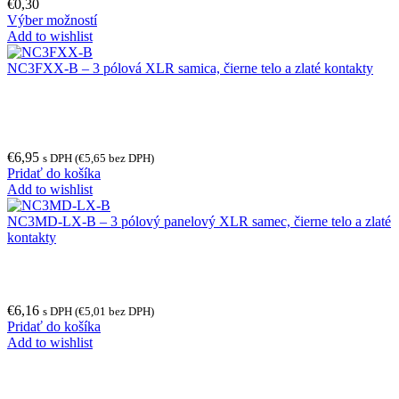
€
0,30
Výber možností
Add to wishlist
NC3FXX-B – 3 pólová XLR samica, čierne telo a zlaté kontakty
€
6,95
s DPH (
€
5,65
bez DPH)
Pridať do košíka
Add to wishlist
NC3MD-LX-B – 3 pólový panelový XLR samec, čierne telo a zlaté
kontakty
€
6,16
s DPH (
€
5,01
bez DPH)
Pridať do košíka
Add to wishlist