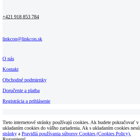
+421 918 853 784
linkcon@linkcon.sk
O nás
Kontakt
Obchodné podmienky
Doručenie a platba
Registrácia a prihlásenie
Tieto internetové stránky používajú cookies. Ak budete pokračovať v
ukladaním cookies do vášho zariadenia. Ak s ukladaním cookies nesúhl
stránky
a
Pravidlá používania súborov Cookies (Cookies Policy).
Rozumiem!