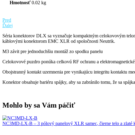
Hmotnosť
0.02 kg
Pred
Ďalej
Séria konektorov DLX sa vyznačuje kompaktným celokovovým telom s
káblovými konektorom EMC XLR od spoločnosti Neutrik.
M3 závit pre jednoduchšiu montáž zo spodku panelu
Celokovové puzdro ponúka celkovú RF ochranu a elektromagnetické 
Obojstranný kontakt uzemnenia pre vynikajúcu integritu kontaktu me
Konektor obsahuje bariéru spájky, aby sa zabránilo tomu, že sa spájka
Mohlo by sa Vám páčiť
NC3MD-LX-B – 3 pólový panelový XLR samec, čierne telo a zlaté 