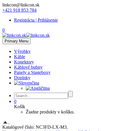
linkcon@linkcon.sk
+421 918 853 784
Registrácia | Prihlásenie
0
Primary Menu
Výrobky
Káble
Konektory
Káblové bubny
Panely a Stageboxy
Doplnky
0
Košík
Žiadne produkty v košíku.
Katalógové číslo:
NC3FD-LX-M3
.