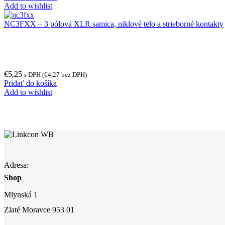
Add to wishlist
NC3FXX – 3 pólová XLR samica, niklové telo a strieborné kontakty
€
5,25
s DPH (
€
4,27
bez DPH)
Pridať do košíka
Add to wishlist
Adresa:
Shop
Mlynská 1
Zlaté Moravce 953 01