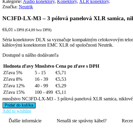
Kategórie:
Audio konektory
,
Konektory
,
XLR konektory
.
Značka:
Neutrik
NC3FD-LX-M3 – 3 pólová panelová XLR samica, niklo
€
6,01
s DPH (
€
4,89
bez DPH)
Séria konektorov DLX sa vyznačuje kompaktným celokovovým telom s
káblovými konektorom EMC XLR od spoločnosti Neutrik.
Dostupné u nášho dodávateľa
Hodnota zľavy
Množstvo
Cena po zľave s DPH
Zľava 5%
5 - 15
€
5,71
Zľava 8%
16 - 39
€
5,53
Zľava 12%
40 - 99
€
5,29
Zľava 15%
100 - 499
€
5,11
množstvo NC3FD-LX-M3 - 3 pólová panelová XLR samica, niklové tel
Pridať do košíka
Add to wishlist
Ďalšie informácie
Nenašli ste správny kábel?
Recen