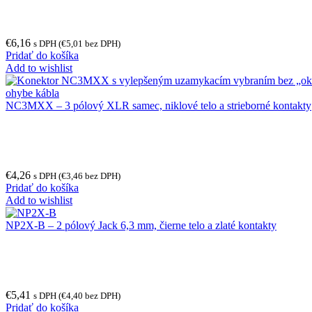
€
6,16
s DPH (
€
5,01
bez DPH)
Pridať do košíka
Add to wishlist
NC3MXX – 3 pólový XLR samec, niklové telo a strieborné kontakty
€
4,26
s DPH (
€
3,46
bez DPH)
Pridať do košíka
Add to wishlist
NP2X-B – 2 pólový Jack 6,3 mm, čierne telo a zlaté kontakty
€
5,41
s DPH (
€
4,40
bez DPH)
Pridať do košíka