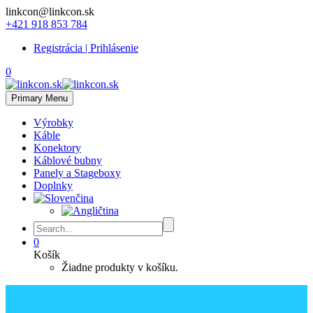
linkcon@linkcon.sk
+421 918 853 784
Registrácia | Prihlásenie
0
Primary Menu
Výrobky
Káble
Konektory
Káblové bubny
Panely a Stageboxy
Doplnky
0
Košík
Žiadne produkty v košíku.