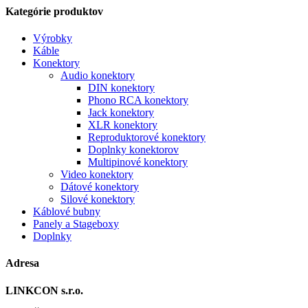
Kategórie produktov
Výrobky
Káble
Konektory
Audio konektory
DIN konektory
Phono RCA konektory
Jack konektory
XLR konektory
Reproduktorové konektory
Doplnky konektorov
Multipinové konektory
Video konektory
Dátové konektory
Silové konektory
Káblové bubny
Panely a Stageboxy
Doplnky
Adresa
LINKCON s.r.o.