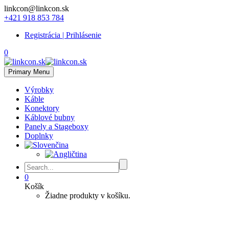
linkcon@linkcon.sk
+421 918 853 784
Registrácia | Prihlásenie
0
Primary Menu
Výrobky
Káble
Konektory
Káblové bubny
Panely a Stageboxy
Doplnky
0
Košík
Žiadne produkty v košíku.