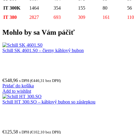
IT 300K
1464
354
155
80
56
IT 380
2827
693
309
161
110
Mohlo by sa Vám páčiť
Schill SK 4601.S0 – čierny káblový bubon
€
548,96
s DPH (
€
446,31
bez DPH)
Pridať do košíka
Add to wishlist
Schill HT 300.SO – káblový bubon so záslepkou
€
125,58
s DPH (
€
102,10
bez DPH)