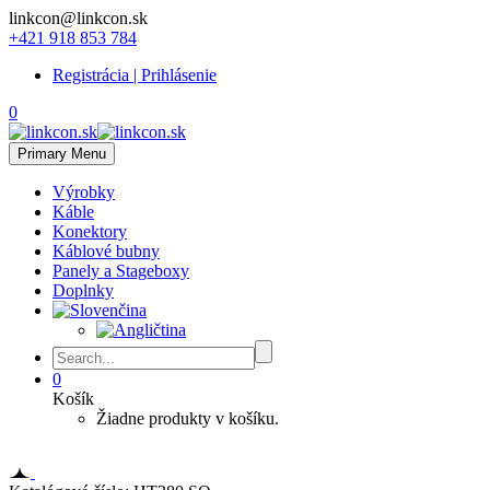
linkcon@linkcon.sk
+421 918 853 784
Registrácia | Prihlásenie
0
Primary Menu
Výrobky
Káble
Konektory
Káblové bubny
Panely a Stageboxy
Doplnky
0
Košík
Žiadne produkty v košíku.