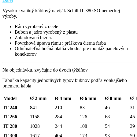
Ďalej
Vysoko kvalitný káblový naviják Schill IT 380.SO nemeckej
výroby.
Rám vyrobený z ocele
Bubon a jadro vyrobený z plastu
Zabudovaná brzda.
Povrchová úprava rámu : prášková čierna farba
Odnímateľná bočná platňa vhodná pre montáž panelových
konektorov
Na objednávku, zvyčajne do dvoch týždňov
Tabuľka kapacity jednotlivých typov bubnov podľa vonkajšieho
priemeru kábla
Model
Ø 2 mm
Ø 4 mm
Ø 6 mm
Ø 8 mm
Ø 
IT 240
841
210
83
46
31
IT 266
1158
284
126
68
45
IT 280
1028
244
108
54
39
IT 300
1617
404
173
93
59