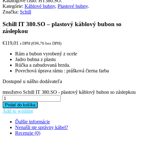
Katalógové číslo:
HT380.SO
.
Kategórie:
Káblové bubny
,
Plastové bubny
.
Značka:
Schill
Schill IT 380.SO – plastový káblový bubon so
záslepkou
€
119,01
s DPH (
€
96,76
bez DPH)
Rám a bubon vyrobený z ocele
Jadro bubna z plastu
Rúčka a zabudovaná brzda.
Povrchová úprava rámu : prášková čierna farba
Dostupné u nášho dodávateľa
množstvo Schill IT 380.SO - plastový káblový bubon so záslepkou
Pridať do košíka
Add to wishlist
Ďalšie informácie
Nenašli ste správny kábel?
Recenzie (0)