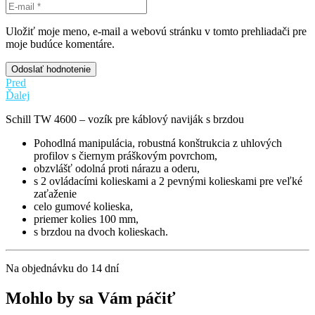
Uložiť moje meno, e-mail a webovú stránku v tomto prehliadači pre
moje budúce komentáre.
Odoslať hodnotenie
Pred
Ďalej
Schill TW 4600 – vozík pre káblový naviják s brzdou
Pohodlná manipulácia, robustná konštrukcia z uhlových
profilov s čiernym práškovým povrchom,
obzvlášť odolná proti nárazu a oderu,
s 2 ovládacími kolieskami a 2 pevnými kolieskami pre veľké
zaťaženie
celo gumové kolieska,
priemer kolies 100 mm,
s brzdou na dvoch kolieskach.
Na objednávku do 14 dní
Mohlo by sa Vám páčiť