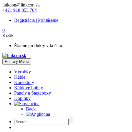
linkcon@linkcon.sk
+421 918 853 784
Registrácia | Prihlásenie
0
Košík
Žiadne produkty v košíku.
Primary Menu
Výrobky
Káble
Konektory
Káblové bubny
Panely a Stageboxy
Doplnky
Back