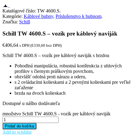
Katalógové číslo:
TW 4600.S
.
Kategórie:
Káblové bubny
,
Príslušenstvo k bubnom
.
Značka:
Schill
Schill TW 4600.S – vozík pre káblový naviják
€
406,64
s DPH (
€
330,60
bez DPH)
Schill TW 4600.S – vozík pre káblový naviják s brzdou
Pohodlná manipulácia, robustná konštrukcia z uhlových
profilov s čiernym práškovým povrchom,
obzvlášť odolná proti nárazu a oderu,
s 2 ovládacími kolieskami a 2 pevnými kolieskami pre veľké
zaťaženie
brzda na dvoch kolieskach
Dostupné u nášho dodávateľa
množstvo Schill TW 4600.S - vozík pre káblový naviják
Pridať do košíka
Add to wishlist