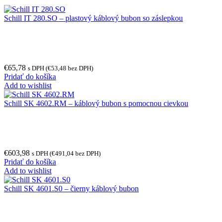
Schill IT 280.SO – plastový káblový bubon so záslepkou
€
65,78
s DPH (
€
53,48
bez DPH)
Pridať do košíka
Add to wishlist
Schill SK 4602.RM – káblový bubon s pomocnou cievkou
€
603,98
s DPH (
€
491,04
bez DPH)
Pridať do košíka
Add to wishlist
Schill SK 4601.S0 – čierny káblový bubon