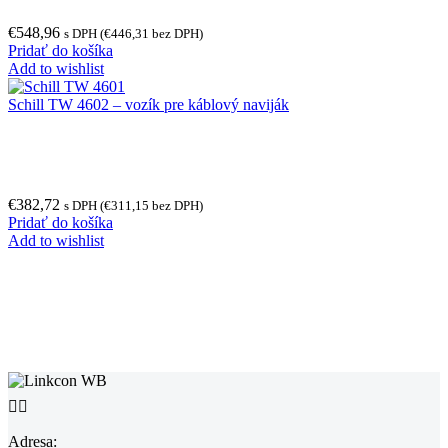
€
548,96
s DPH (
€
446,31
bez DPH)
Pridať do košíka
Add to wishlist
Schill TW 4602 – vozík pre káblový naviják
€
382,72
s DPH (
€
311,15
bez DPH)
Pridať do košíka
Add to wishlist


Adresa: