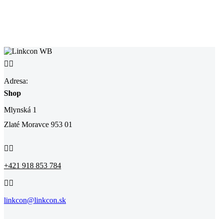


Adresa:
Shop
Mlynská 1
Zlaté Moravce 953 01


+421 918 853 784


linkcon@linkcon.sk