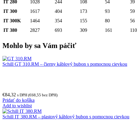
IT 280
1028
244
108
54
39
IT 300
1617
404
173
93
59
IT 300K
1464
354
155
80
56
IT 380
2827
693
309
161
110
Mohlo by sa Vám páčiť
Schill GT 310.RM – čierny káblový bubon s pomocnou cievkou
€
84,32
s DPH (
€
68,55
bez DPH)
Pridať do košíka
Add to wishlist
Schill IT 380.RM – plastový káblový bubon s pomocnou cievkou