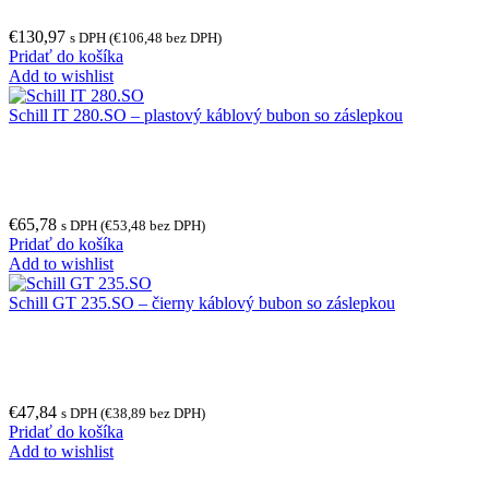
€
130,97
s DPH (
€
106,48
bez DPH)
Pridať do košíka
Add to wishlist
Schill IT 280.SO – plastový káblový bubon so záslepkou
€
65,78
s DPH (
€
53,48
bez DPH)
Pridať do košíka
Add to wishlist
Schill GT 235.SO – čierny káblový bubon so záslepkou
€
47,84
s DPH (
€
38,89
bez DPH)
Pridať do košíka
Add to wishlist