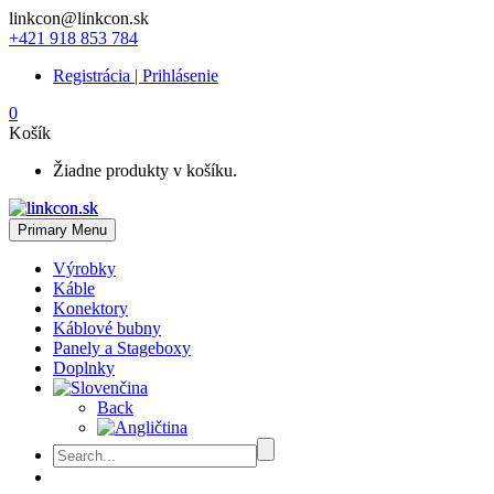
linkcon@linkcon.sk
+421 918 853 784
Registrácia | Prihlásenie
0
Košík
Žiadne produkty v košíku.
Primary Menu
Výrobky
Káble
Konektory
Káblové bubny
Panely a Stageboxy
Doplnky
Back