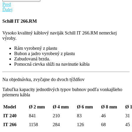
Pred
Ďalej
Schill IT 266.RM
Vysoko kvalitný káblový naviják Schill IT 266.RM nemeckej
výroby.
Rám vyrobený z plastu
Bubon a jadro vyrobený z plastu
Zabudovaná brzda.
Pomocná cievka slúži na navinutie kábla
Na objednávku, zvyčajne do dvoch týždňov
Tabuľka kapacity jednotlivých typov bubnov podľa vonkajšieho
priemeru kábla
Model
Ø 2 mm
Ø 4 mm
Ø 6 mm
Ø 8 mm
Ø 
IT 240
841
210
83
46
31
IT 266
1158
284
126
68
45