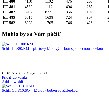
HT 480
4110
1102
476
260
HT 481
4532
1112
494
267
HT 482
3407
827
356
194
HT 485
6615
1638
724
397
HT 582
6928
1705
746
426
Mohlo by sa Vám páčiť
Schill IT 380.RM – plastový káblový bubon s pomocnou cievkou
€
130,97
s DPH (
€
106,48
bez DPH)
Pridať do košíka
Add to wishlist
Schill GT 310.SO – káblový bubon so záslepkou