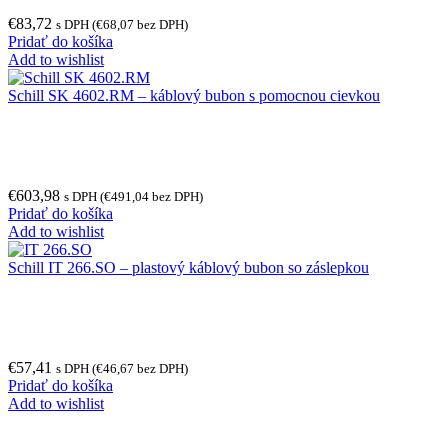
€
83,72
s DPH (
€
68,07
bez DPH)
Pridať do košíka
Add to wishlist
Schill SK 4602.RM – káblový bubon s pomocnou cievkou
€
603,98
s DPH (
€
491,04
bez DPH)
Pridať do košíka
Add to wishlist
Schill IT 266.SO – plastový káblový bubon so záslepkou
€
57,41
s DPH (
€
46,67
bez DPH)
Pridať do košíka
Add to wishlist