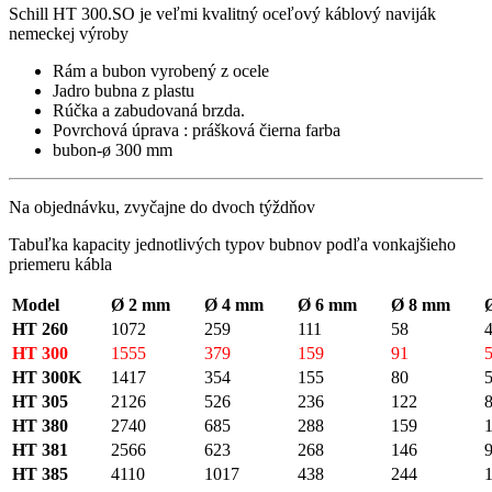
Schill HT 300.SO je veľmi kvalitný oceľový káblový naviják
nemeckej výroby
Rám a bubon vyrobený z ocele
Jadro bubna z plastu
Rúčka a zabudovaná brzda.
Povrchová úprava : prášková čierna farba
bubon-ø 300 mm
Na objednávku, zvyčajne do dvoch týždňov
Tabuľka kapacity jednotlivých typov bubnov podľa vonkajšieho
priemeru kábla
Model
Ø 2 mm
Ø 4 mm
Ø 6 mm
Ø 8 mm
HT 260
1072
259
111
58
HT 300
1555
379
159
91
HT 300K
1417
354
155
80
HT 305
2126
526
236
122
HT 380
2740
685
288
159
HT 381
2566
623
268
146
HT 385
4110
1017
438
244