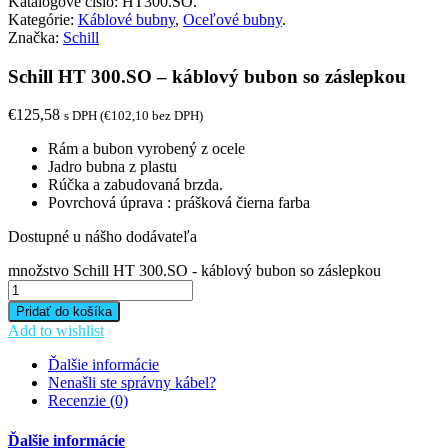
Katalógové číslo:
HT300.SO
.
Kategórie:
Káblové bubny
,
Oceľové bubny
.
Značka:
Schill
Schill HT 300.SO – káblový bubon so záslepkou
€
125,58
s DPH (
€
102,10
bez DPH)
Rám a bubon vyrobený z ocele
Jadro bubna z plastu
Rúčka a zabudovaná brzda.
Povrchová úprava : prášková čierna farba
Dostupné u nášho dodávateľa
množstvo Schill HT 300.SO - káblový bubon so záslepkou
Pridať do košíka
Add to wishlist
Ďalšie informácie
Nenašli ste správny kábel?
Recenzie (0)
Ďalšie informácie