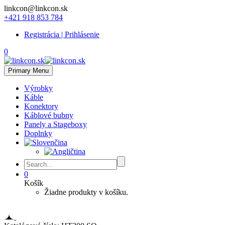
linkcon@linkcon.sk
+421 918 853 784
Registrácia | Prihlásenie
0
Primary Menu
Výrobky
Káble
Konektory
Káblové bubny
Panely a Stageboxy
Doplnky
0
Košík
Žiadne produkty v košíku.