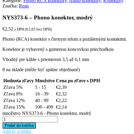
Kategórie:
Phono RCA konektory
,
Audio konektory
,
Konektory
.
Značka:
Rean
NYS373-6 – Phono konektor, modrý
€
2,52
s DPH (
€
2,05
bez DPH)
Phono (RCA) konektor s čiernym telom a pozlátenými kontaktmi.
Konektor je vybavený s gumenou koncovkou priechodkou
Vhodný pre káble s priemerom 3,5 až 6,1 mm
8 na sklade (môže byť spätne objednané)
Hodnota zľavy
Množstvo
Cena po zľave s DPH
Zľava 5%
5 - 15
€
2,39
Zľava 8%
16 - 39
€
2,32
Zľava 12%
40 - 99
€
2,22
Zľava 15%
100 - 499
€
2,14
množstvo NYS373-6 - Phono konektor, modrý
Pridať do košíka
Add to wishlist