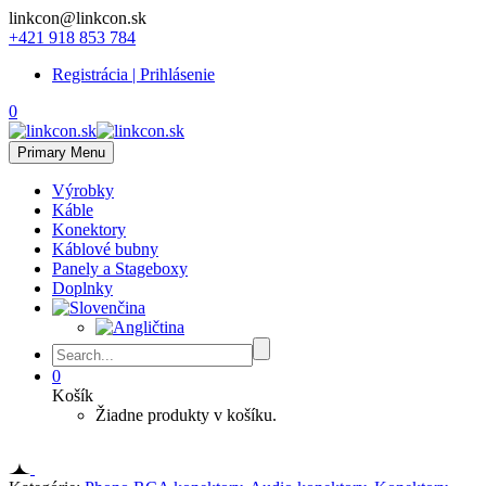
linkcon@linkcon.sk
+421 918 853 784
Registrácia | Prihlásenie
0
Primary Menu
Výrobky
Káble
Konektory
Káblové bubny
Panely a Stageboxy
Doplnky
0
Košík
Žiadne produkty v košíku.