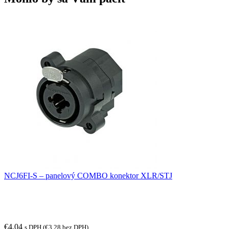
NCJ6FI-S – panelový COMBO konektor XLR/STJ
€
4,04
s DPH (
€
3,28
bez DPH)