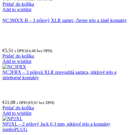
Pridať do košíka
Add to wishlist
NC3MXX-B – 3 pólový XLR samec, čierne telo a zlaté kontakty
€
5,51
s DPH (
€
4,48
bez DPH)
Pridať do košíka
Add to wishlist
NC3FRX – 3 pólová XLR pravouhlá samica, niklové telo a
strieborné kontakty
€
11,08
s DPH (
€
9,01
bez DPH)
Pridať do košíka
Add to wishlist
NP2XL – 2 pólový Jack 6,3 mm, niklové telo a kontakty
jumboPLUG