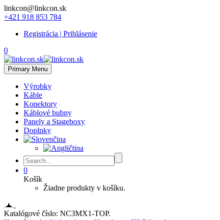
linkcon@linkcon.sk
+421 918 853 784
Registrácia | Prihlásenie
0
Primary Menu
Výrobky
Káble
Konektory
Káblové bubny
Panely a Stageboxy
Doplnky
0
Košík
Žiadne produkty v košíku.
Katalógové číslo:
NC3MX1-TOP
.