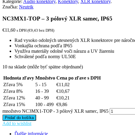
Kategórie:
Audio konektory
,
Konektory
,
XLR konektory
.
Značka:
Neutrik
NC3MX1-TOP – 3 pólový XLR samec, IP65
€
11,60
s DPH (
€
9,43
bez DPH)
Rad vysoko odolných utesnených XLR konektorov pre náročné
Vonkajšia ochrana podľa IP65
Využíva materiály odolné voči nárazu a UV žiareniu
Schválené podľa normy UL50E
10 na sklade (môže byť spätne objednané)
Hodnota zľavy
Množstvo
Cena po zľave s DPH
Zľava 5%
5 - 15
€
11,02
Zľava 8%
16 - 39
€
10,67
Zľava 12%
40 - 99
€
10,21
Zľava 15%
100 - 499
€
9,86
množstvo NC3MX1-TOP - 3 pólový XLR samec, IP65
Pridať do košíka
Add to wishlist
Ďalšie informácie