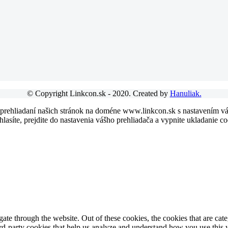
© Copyright Linkcon.sk - 2020. Created by
Hanuliak.
 prehliadaní našich stránok na doméne www.linkcon.sk s nastavením váš
asíte, prejdite do nastavenia vášho prehliadača a vypnite ukladanie co
te through the website. Out of these cookies, the cookies that are cate
hird-party cookies that help us analyze and understand how you use this