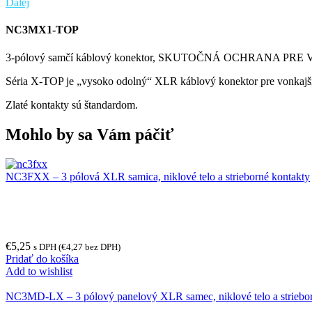
Ďalej
NC3MX1-TOP
3-pólový samčí káblový konektor, SKUTOČNÁ OCHRANA PRE V
Séria X-TOP je „vysoko odolný“ XLR káblový konektor pre vonkajšie
Zlaté kontakty sú štandardom.
Mohlo by sa Vám páčiť
NC3FXX – 3 pólová XLR samica, niklové telo a strieborné kontakty
€
5,25
s DPH (
€
4,27
bez DPH)
Pridať do košíka
Add to wishlist
NC3MD-LX – 3 pólový panelový XLR samec, niklové telo a striebor