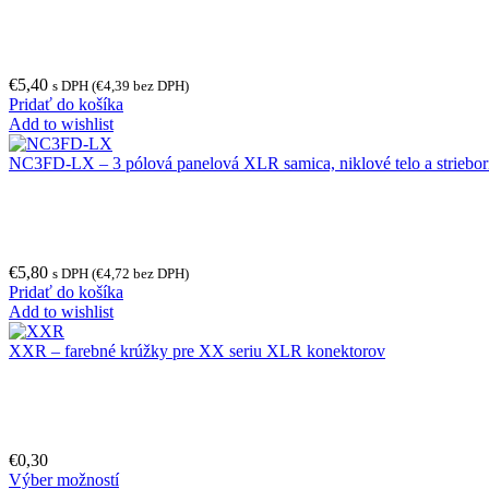
€
5,40
s DPH (
€
4,39
bez DPH)
Pridať do košíka
Add to wishlist
NC3FD-LX – 3 pólová panelová XLR samica, niklové telo a striebor
€
5,80
s DPH (
€
4,72
bez DPH)
Pridať do košíka
Add to wishlist
XXR – farebné krúžky pre XX seriu XLR konektorov
€
0,30
Výber možností