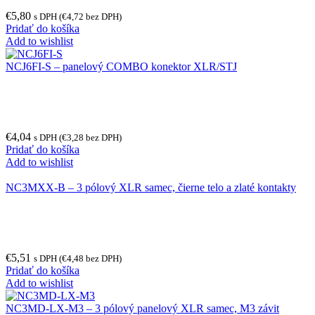
€
5,80
s DPH (
€
4,72
bez DPH)
Pridať do košíka
Add to wishlist
NCJ6FI-S – panelový COMBO konektor XLR/STJ
€
4,04
s DPH (
€
3,28
bez DPH)
Pridať do košíka
Add to wishlist
NC3MXX-B – 3 pólový XLR samec, čierne telo a zlaté kontakty
€
5,51
s DPH (
€
4,48
bez DPH)
Pridať do košíka
Add to wishlist
NC3MD-LX-M3 – 3 pólový panelový XLR samec, M3 závit