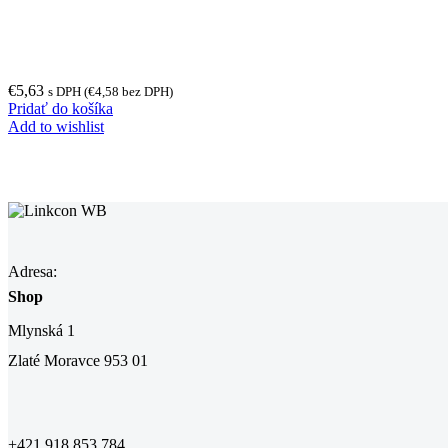
€
5,63
s DPH (
€
4,58
bez DPH)
Pridať do košíka
Add to wishlist
Adresa:
Shop
Mlynská 1
Zlaté Moravce 953 01
+421 918 853 784