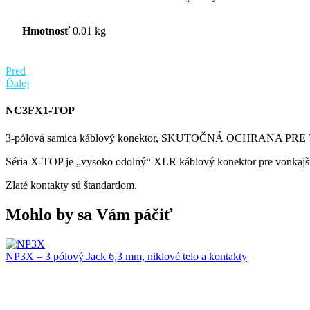
Hmotnosť
0.01 kg
Pred
Ďalej
NC3FX1-TOP
3-pólová samica káblový konektor, SKUTOČNÁ OCHRANA PRE 
Séria X-TOP je „vysoko odolný“ XLR káblový konektor pre vonkajšie
Zlaté kontakty sú štandardom.
Mohlo by sa Vám páčiť
NP3X – 3 pólový Jack 6,3 mm, niklové telo a kontakty