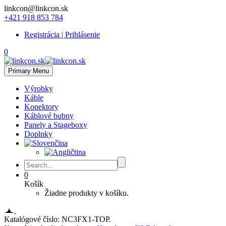
linkcon@linkcon.sk
+421 918 853 784
Registrácia | Prihlásenie
0
Primary Menu
Výrobky
Káble
Konektory
Káblové bubny
Panely a Stageboxy
Doplnky
0
Košík
Žiadne produkty v košíku.
Katalógové číslo:
NC3FX1-TOP
.