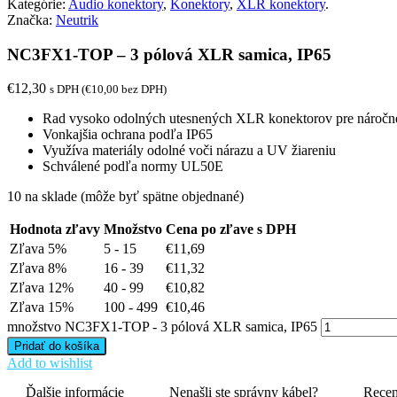
Kategórie:
Audio konektory
,
Konektory
,
XLR konektory
.
Značka:
Neutrik
NC3FX1-TOP – 3 pólová XLR samica, IP65
€
12,30
s DPH (
€
10,00
bez DPH)
Rad vysoko odolných utesnených XLR konektorov pre náročné
Vonkajšia ochrana podľa IP65
Využíva materiály odolné voči nárazu a UV žiareniu
Schválené podľa normy UL50E
10 na sklade (môže byť spätne objednané)
Hodnota zľavy
Množstvo
Cena po zľave s DPH
Zľava 5%
5 - 15
€
11,69
Zľava 8%
16 - 39
€
11,32
Zľava 12%
40 - 99
€
10,82
Zľava 15%
100 - 499
€
10,46
množstvo NC3FX1-TOP - 3 pólová XLR samica, IP65
Pridať do košíka
Add to wishlist
Ďalšie informácie
Nenašli ste správny kábel?
Recen