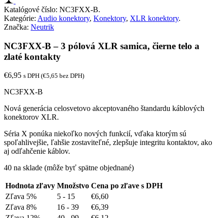
Katalógové číslo:
NC3FXX-B
.
Kategórie:
Audio konektory
,
Konektory
,
XLR konektory
.
Značka:
Neutrik
NC3FXX-B – 3 pólová XLR samica, čierne telo a
zlaté kontakty
€
6,95
s DPH (
€
5,65
bez DPH)
NC3FXX-B
Nová generácia celosvetovo akceptovaného štandardu káblových
konektorov XLR.
Séria X ponúka niekoľko nových funkcií, vďaka ktorým sú
spoľahlivejšie, ľahšie zostaviteľné, zlepšuje integritu kontaktov, ako
aj odľahčenie káblov.
40 na sklade (môže byť spätne objednané)
Hodnota zľavy
Množstvo
Cena po zľave s DPH
Zľava 5%
5 - 15
€
6,60
Zľava 8%
16 - 39
€
6,39
Zľava 12%
40 - 99
€
6,12