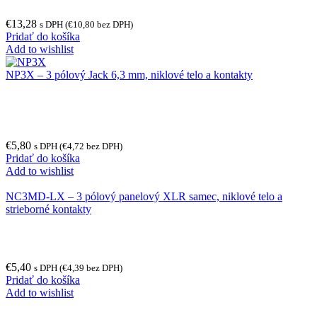
€
13,28
s DPH (
€
10,80
bez DPH)
Pridať do košíka
Add to wishlist
NP3X – 3 pólový Jack 6,3 mm, niklové telo a kontakty
€
5,80
s DPH (
€
4,72
bez DPH)
Pridať do košíka
Add to wishlist
NC3MD-LX – 3 pólový panelový XLR samec, niklové telo a
strieborné kontakty
€
5,40
s DPH (
€
4,39
bez DPH)
Pridať do košíka
Add to wishlist