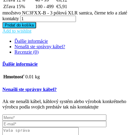
Zľava 15%
100 - 499
€
5,91
množstvo NC3FXX-B - 3 pólová XLR samica, čierne telo a zlaté
kontakty
Pridať do košíka
Add to wishlist
Ďalšie informácie
Nenašli ste správny kábel?
Recenzie (0)
Ďalšie informácie
Hmotnosť
0.01 kg
Nenašli ste správny kábel?
Ak ste nenašli kábel, káblový systém alebo výrobok konkrétneho
výrobcu podla svojich predstáv tak nás kontaktujte