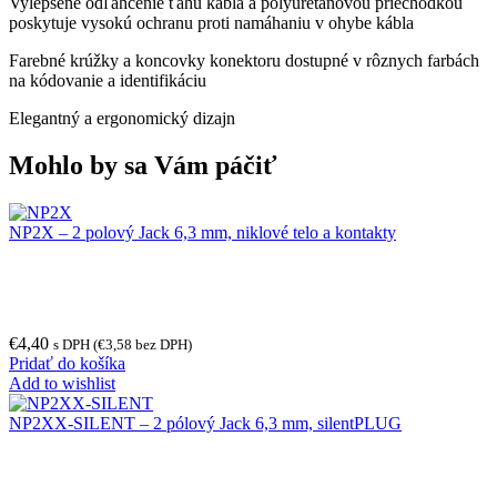
Vylepšené odľahčenie ťahu kábla a polyuretánovou priechodkou
poskytuje vysokú ochranu proti namáhaniu v ohybe kábla
Farebné krúžky a koncovky konektoru dostupné v rôznych farbách
na kódovanie a identifikáciu
Elegantný a ergonomický dizajn
Mohlo by sa Vám páčiť
NP2X – 2 polový Jack 6,3 mm, niklové telo a kontakty
€
4,40
s DPH (
€
3,58
bez DPH)
Pridať do košíka
Add to wishlist
NP2XX-SILENT – 2 pólový Jack 6,3 mm, silentPLUG