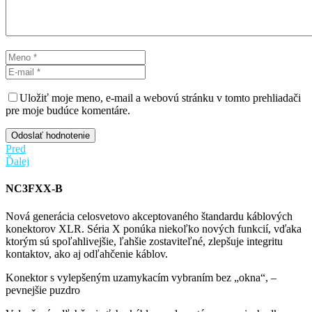
Uložiť moje meno, e-mail a webovú stránku v tomto prehliadači
pre moje budúce komentáre.
Odoslať hodnotenie
Pred
Ďalej
NC3FXX-B
Nová generácia celosvetovo akceptovaného štandardu káblových
konektorov XLR. Séria X ponúka niekoľko nových funkcií, vďaka
ktorým sú spoľahlivejšie, ľahšie zostaviteľné, zlepšuje integritu
kontaktov, ako aj odľahčenie káblov.
Konektor s vylepšeným uzamykacím vybraním bez „okna“, –
pevnejšie puzdro