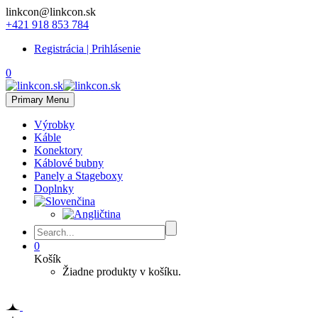
linkcon@linkcon.sk
+421 918 853 784
Registrácia | Prihlásenie
0
Primary Menu
Výrobky
Káble
Konektory
Káblové bubny
Panely a Stageboxy
Doplnky
0
Košík
Žiadne produkty v košíku.