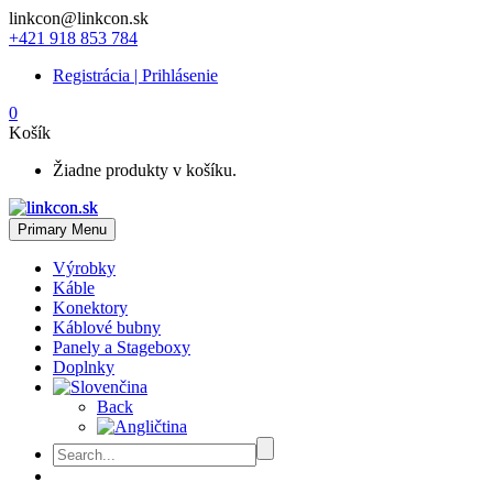
linkcon@linkcon.sk
+421 918 853 784
Registrácia | Prihlásenie
0
Košík
Žiadne produkty v košíku.
Primary Menu
Výrobky
Káble
Konektory
Káblové bubny
Panely a Stageboxy
Doplnky
Back