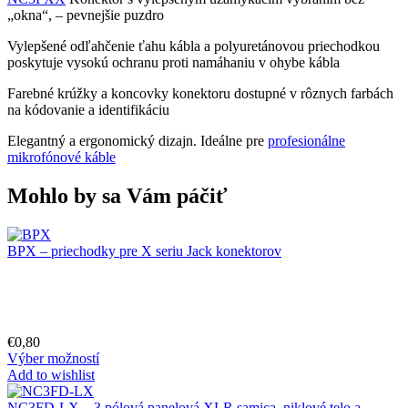
„okna“, – pevnejšie puzdro
Vylepšené odľahčenie ťahu kábla a polyuretánovou priechodkou
poskytuje vysokú ochranu proti namáhaniu v ohybe kábla
Farebné krúžky a koncovky konektoru dostupné v rôznych farbách
na kódovanie a identifikáciu
Elegantný a ergonomický dizajn. Ideálne pre
profesionálne
mikrofónové káble
Mohlo by sa Vám páčiť
BPX – priechodky pre X seriu Jack konektorov
€
0,80
Výber možností
Add to wishlist
NC3FD-LX – 3 pólová panelová XLR samica, niklové telo a