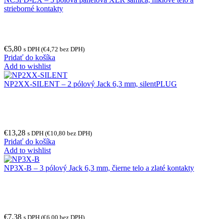
strieborné kontakty
€
5,80
s DPH (
€
4,72
bez DPH)
Pridať do košíka
Add to wishlist
NP2XX-SILENT – 2 pólový Jack 6,3 mm, silentPLUG
€
13,28
s DPH (
€
10,80
bez DPH)
Pridať do košíka
Add to wishlist
NP3X-B – 3 pólový Jack 6,3 mm, čierne telo a zlaté kontakty
€
7,38
s DPH (
€
6,00
bez DPH)