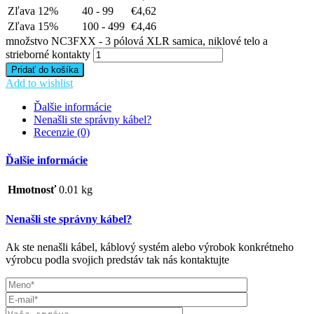
Zľava 12%
40 - 99
€
4,62
Zľava 15%
100 - 499
€
4,46
množstvo NC3FXX - 3 pólová XLR samica, niklové telo a
strieborné kontakty
Pridať do košíka
Add to wishlist
Ďalšie informácie
Nenašli ste správny kábel?
Recenzie (0)
Ďalšie informácie
Hmotnosť
0.01 kg
Nenašli ste správny kábel?
Ak ste nenašli kábel, káblový systém alebo výrobok konkrétneho
výrobcu podla svojich predstáv tak nás kontaktujte