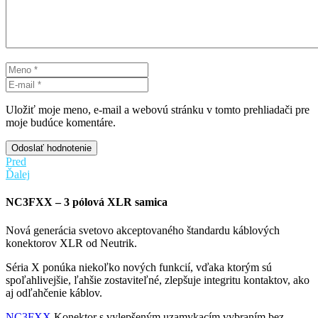
Uložiť moje meno, e-mail a webovú stránku v tomto prehliadači pre
moje budúce komentáre.
Odoslať hodnotenie
Pred
Ďalej
NC3FXX – 3 pólová XLR samica
Nová generácia svetovo akceptovaného štandardu káblových
konektorov XLR od Neutrik.
Séria X ponúka niekoľko nových funkcií, vďaka ktorým sú
spoľahlivejšie, ľahšie zostaviteľné, zlepšuje integritu kontaktov, ako
aj odľahčenie káblov.
NC3FXX
Konektor s vylepšeným uzamykacím vybraním bez