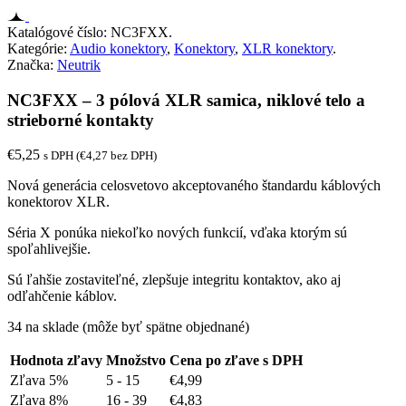
Katalógové číslo:
NC3FXX
.
Kategórie:
Audio konektory
,
Konektory
,
XLR konektory
.
Značka:
Neutrik
NC3FXX – 3 pólová XLR samica, niklové telo a
strieborné kontakty
€
5,25
s DPH (
€
4,27
bez DPH)
Nová generácia celosvetovo akceptovaného štandardu káblových
konektorov XLR.
Séria X ponúka niekoľko nových funkcií, vďaka ktorým sú
spoľahlivejšie.
Sú ľahšie zostaviteľné, zlepšuje integritu kontaktov, ako aj
odľahčenie káblov.
34 na sklade (môže byť spätne objednané)
Hodnota zľavy
Množstvo
Cena po zľave s DPH
Zľava 5%
5 - 15
€
4,99
Zľava 8%
16 - 39
€
4,83