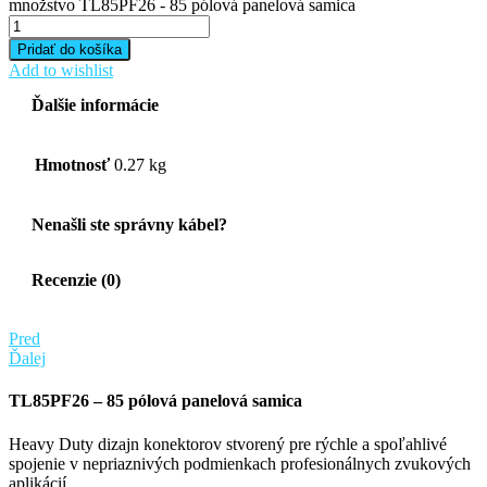
množstvo TL85PF26 - 85 pólová panelová samica
Pridať do košíka
Add to wishlist
Ďalšie informácie
Hmotnosť
0.27 kg
Nenašli ste správny kábel?
Recenzie (0)
Pred
Ďalej
TL85PF26 –
85 pólová panelová samica
Heavy Duty dizajn konektorov stvorený pre rýchle a spoľahlivé
spojenie v nepriaznivých podmienkach profesionálnych zvukových
aplikácií