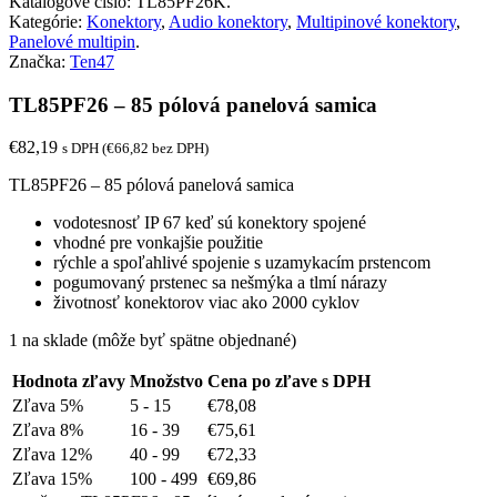
Katalógové číslo:
TL85PF26K
.
Kategórie:
Konektory
,
Audio konektory
,
Multipinové konektory
,
Panelové multipin
.
Značka:
Ten47
TL85PF26 – 85 pólová panelová samica
€
82,19
s DPH (
€
66,82
bez DPH)
TL85PF26
– 85 pólová panelová samica
vodotesnosť IP 67 keď sú konektory spojené
vhodné pre vonkajšie použitie
rýchle a spoľahlivé spojenie s uzamykacím prstencom
pogumovaný prstenec sa nešmýka a tlmí nárazy
životnosť konektorov viac ako 2000 cyklov
1 na sklade (môže byť spätne objednané)
Hodnota zľavy
Množstvo
Cena po zľave s DPH
Zľava 5%
5 - 15
€
78,08
Zľava 8%
16 - 39
€
75,61
Zľava 12%
40 - 99
€
72,33
Zľava 15%
100 - 499
€
69,86