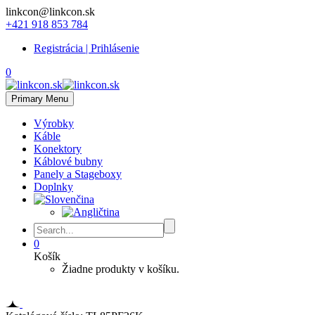
linkcon@linkcon.sk
+421 918 853 784
Registrácia | Prihlásenie
0
Primary Menu
Výrobky
Káble
Konektory
Káblové bubny
Panely a Stageboxy
Doplnky
0
Košík
Žiadne produkty v košíku.