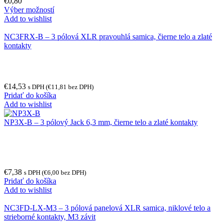
€
0,80
Výber možností
Add to wishlist
NC3FRX-B – 3 pólová XLR pravouhlá samica, čierne telo a zlaté
kontakty
€
14,53
s DPH (
€
11,81
bez DPH)
Pridať do košíka
Add to wishlist
NP3X-B – 3 pólový Jack 6,3 mm, čierne telo a zlaté kontakty
€
7,38
s DPH (
€
6,00
bez DPH)
Pridať do košíka
Add to wishlist
NC3FD-LX-M3 – 3 pólová panelová XLR samica, niklové telo a
strieborné kontakty, M3 závit