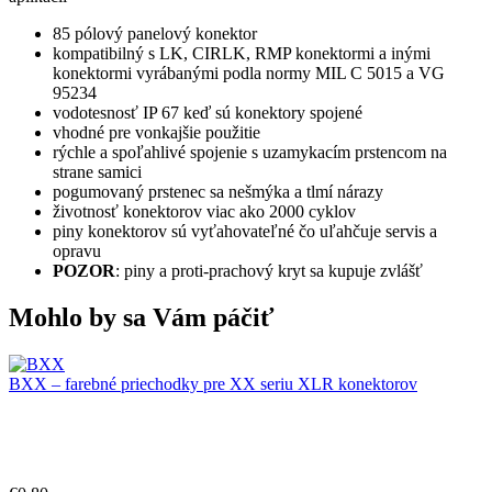
85 pólový panelový konektor
kompatibilný s LK, CIRLK, RMP konektormi a inými
konektormi vyrábanými podla normy MIL C 5015 a VG
95234
vodotesnosť IP 67 keď sú konektory spojené
vhodné pre vonkajšie použitie
rýchle a spoľahlivé spojenie s uzamykacím prstencom na
strane samici
pogumovaný prstenec sa nešmýka a tlmí nárazy
životnosť konektorov viac ako 2000 cyklov
piny konektorov sú vyťahovateľné čo uľahčuje servis a
opravu
POZOR
: piny a proti-prachový kryt sa kupuje zvlášť
Mohlo by sa Vám páčiť
BXX – farebné priechodky pre XX seriu XLR konektorov