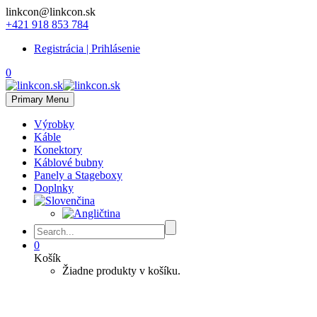
linkcon@linkcon.sk
+421 918 853 784
Registrácia | Prihlásenie
0
Primary Menu
Výrobky
Káble
Konektory
Káblové bubny
Panely a Stageboxy
Doplnky
0
Košík
Žiadne produkty v košíku.