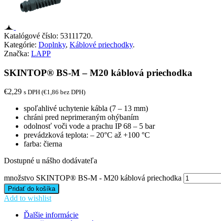
Katalógové číslo:
53111720
.
Kategórie:
Doplnky
,
Káblové priechodky
.
Značka:
LAPP
SKINTOP® BS-M – M20 káblová priechodka
€
2,29
s DPH (
€
1,86
bez DPH)
spoľahlivé uchytenie kábla (7 – 13 mm)
chráni pred neprimeraným ohýbaním
odolnosť voči vode a prachu IP 68 – 5 bar
prevádzková teplota: – 20°C až +100 °C
farba: čierna
Dostupné u nášho dodávateľa
množstvo SKINTOP® BS-M - M20 káblová priechodka
Pridať do košíka
Add to wishlist
Ďalšie informácie