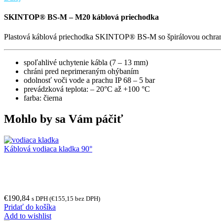
SKINTOP® BS-M – M20 káblová priechodka
Plastová káblová priechodka SKINTOP® BS-M so špirálovou ochra
spoľahlivé uchytenie kábla (7 – 13 mm)
chráni pred neprimeraným ohýbaním
odolnosť voči vode a prachu IP 68 – 5 bar
prevádzková teplota: – 20°C až +100 °C
farba: čierna
Mohlo by sa Vám páčiť
Káblová vodiaca kladka 90°
€
190,84
s DPH (
€
155,15
bez DPH)
Pridať do košíka
Add to wishlist