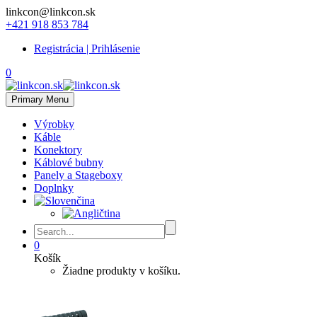
linkcon@linkcon.sk
+421 918 853 784
Registrácia | Prihlásenie
0
Primary Menu
Výrobky
Káble
Konektory
Káblové bubny
Panely a Stageboxy
Doplnky
0
Košík
Žiadne produkty v košíku.