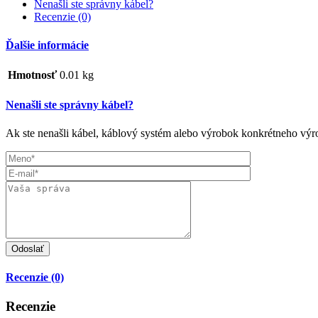
Nenašli ste správny kábel?
Recenzie (0)
Ďalšie informácie
Hmotnosť
0.01 kg
Nenašli ste správny kábel?
Ak ste nenašli kábel, káblový systém alebo výrobok konkrétneho výro
Recenzie (0)
Recenzie