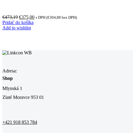
€
473,19
€
375,00
s DPH (
€
304,88
bez DPH)
Pridať do košíka
Add to wishlist
Adresa:
Shop
Mlynská 1
Zlaté Moravce 953 01
+421 918 853 784