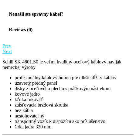
Nenašli ste správny kábel?
Reviews (0)
Prev
Next
Schill SK 4601.S0 je veľmi kvalitný oceľový káblový naviják
nemeckej výroby
profesionálny káblový bubon pre dlhšie dĺžky káblov
uzavretý predný panel
disky z oceľového plechu s práškovým nástrekom
kovové jadro
kľuka rukoväť
zaisťovacia brzdová skrutka
bez kábla
nestohovateľný
transportný vozík k dispozícii ako príslušenstvo
šírka jadra 320 mm