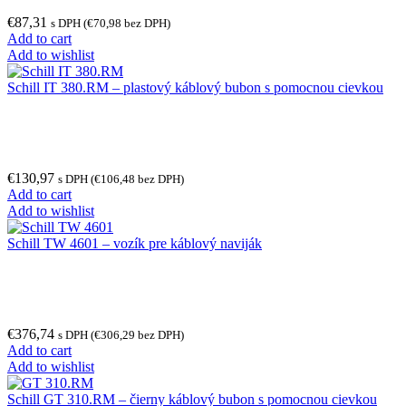
€
87,31
s DPH (
€
70,98
bez DPH)
Add to cart
Add to wishlist
Schill IT 380.RM – plastový káblový bubon s pomocnou cievkou
€
130,97
s DPH (
€
106,48
bez DPH)
Add to cart
Add to wishlist
Schill TW 4601 – vozík pre káblový naviják
€
376,74
s DPH (
€
306,29
bez DPH)
Add to cart
Add to wishlist
Schill GT 310.RM – čierny káblový bubon s pomocnou cievkou