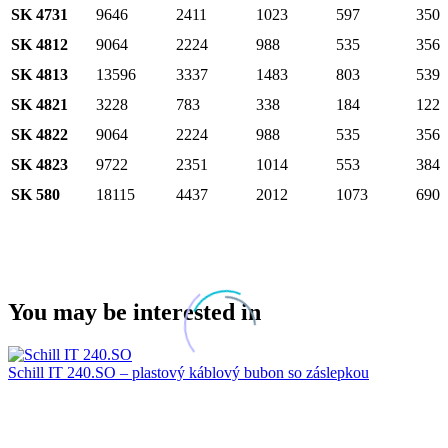
SK 4731
9646
2411
1023
597
350
SK 4812
9064
2224
988
535
356
SK 4813
13596
3337
1483
803
539
SK 4821
3228
783
338
184
122
SK 4822
9064
2224
988
535
356
SK 4823
9722
2351
1014
553
384
SK 580
18115
4437
2012
1073
690
You may be interested in
Schill IT 240.SO – plastový káblový bubon so záslepkou