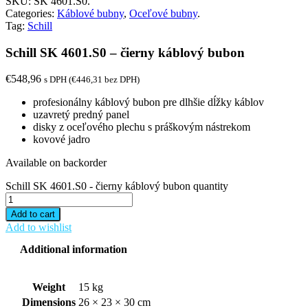
SKU:
SK 4601.S0
.
Categories:
Káblové bubny
,
Oceľové bubny
.
Tag:
Schill
Schill SK 4601.S0 – čierny káblový bubon
€
548,96
s DPH (
€
446,31
bez DPH)
profesionálny káblový bubon pre dlhšie dĺžky káblov
uzavretý predný panel
disky z oceľového plechu s práškovým nástrekom
kovové jadro
Available on backorder
Schill SK 4601.S0 - čierny káblový bubon quantity
Add to cart
Add to wishlist
Additional information
Weight
15 kg
Dimensions
26 × 23 × 30 cm