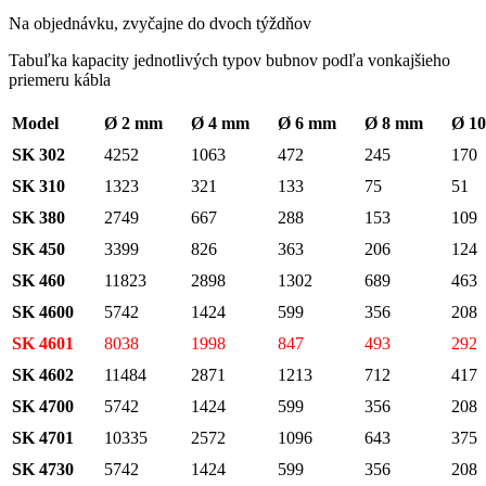
Na objednávku, zvyčajne do dvoch týždňov
Tabuľka kapacity jednotlivých typov bubnov podľa vonkajšieho
priemeru kábla
Model
Ø 2 mm
Ø 4 mm
Ø 6 mm
Ø 8 mm
Ø 1
SK 302
4252
1063
472
245
170
SK 310
1323
321
133
75
51
SK 380
2749
667
288
153
109
SK 450
3399
826
363
206
124
SK 460
11823
2898
1302
689
463
SK 4600
5742
1424
599
356
208
SK 4601
8038
1998
847
493
292
SK 4602
11484
2871
1213
712
417
SK 4700
5742
1424
599
356
208
SK 4701
10335
2572
1096
643
375
SK 4730
5742
1424
599
356
208