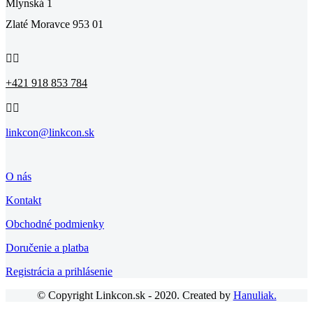
Mlynská 1
Zlaté Moravce 953 01


+421 918 853 784


linkcon@linkcon.sk
O nás
Kontakt
Obchodné podmienky
Doručenie a platba
Registrácia a prihlásenie
© Copyright Linkcon.sk - 2020. Created by
Hanuliak.