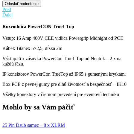
Odoslať hodnotenie
Pred
Ďalej
Rozvodnica PowerCON True1 Top
Vstup: 16 Amp 400V CEE vidlica Powergrip Midnight od PCE
Kábel: Titanex 5×2,5, dĺžka 2m
Výstup: 6 x zásuvka PowerCon True1 Top od Neutrik – 2 x na
každú fázu.
IP konektorov PowerCon TrueTop až IP65 s gumenými krytkami
Box PCE z pevnej gumy pre dlhú životnosť a bezpečnosť – IK10
Všetky konektory v čiernom prevedení pre eventovú techniku
Mohlo by sa Vám páčiť
25 Pin Dsub samec – 8 x XLRM