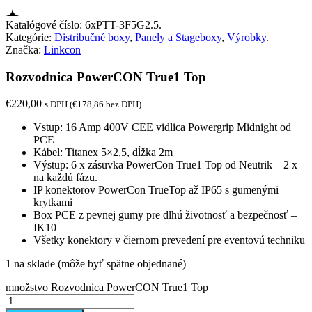
Katalógové číslo:
6xPTT-3F5G2.5
.
Kategórie:
Distribučné boxy
,
Panely a Stageboxy
,
Výrobky
.
Značka:
Linkcon
Rozvodnica PowerCON True1 Top
€
220,00
s DPH (
€
178,86
bez DPH)
Vstup: 16 Amp 400V CEE vidlica Powergrip Midnight od
PCE
Kábel: Titanex 5×2,5, dĺžka 2m
Výstup: 6 x zásuvka PowerCon True1 Top od Neutrik – 2 x
na každú fázu.
IP konektorov PowerCon TrueTop až IP65 s gumenými
krytkami
Box PCE z pevnej gumy pre dlhú životnosť a bezpečnosť –
IK10
Všetky konektory v čiernom prevedení pre eventovú techniku
1 na sklade (môže byť spätne objednané)
množstvo Rozvodnica PowerCON True1 Top