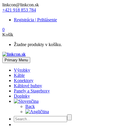
linkcon@linkcon.sk
+421 918 853 784
Registrácia | Prihlásenie
0
Košík
Žiadne produkty v košíku.
Primary Menu
Výrobky
Káble
Konektory
Káblové bubny
Panely a Stageboxy
Doplnky
Back