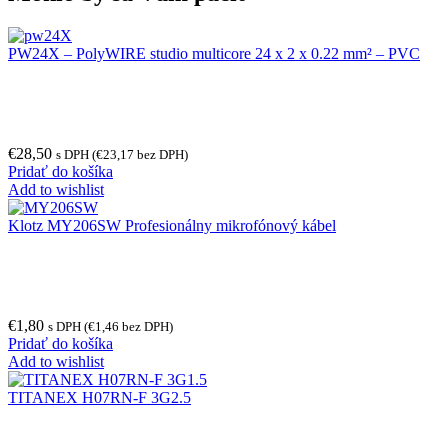
PW24X – PolyWIRE studio multicore 24 x 2 x 0.22 mm² – PVC
€
28,50
s DPH (
€
23,17
bez DPH)
Pridať do košíka
Add to wishlist
Klotz MY206SW Profesionálny mikrofónový kábel
€
1,80
s DPH (
€
1,46
bez DPH)
Pridať do košíka
Add to wishlist
TITANEX H07RN-F 3G2.5