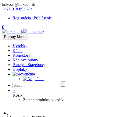
linkcon@linkcon.sk
+421 918 853 784
Registrácia | Prihlásenie
0
Primary Menu
Výrobky
Káble
Konektory
Káblové bubny
Panely a Stageboxy
Doplnky
0
Košík
Žiadne produkty v košíku.