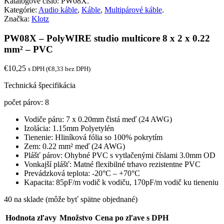
Katalógové číslo:
PW08X
.
Kategórie:
Audio káble
,
Káble
,
Multipárové káble
.
Značka:
Klotz
PW08X – PolyWIRE studio multicore 8 x 2 x 0.22
mm² – PVC
€
10,25
s DPH (
€
8,33
bez DPH)
Technická špecifikácia
počet párov: 8
Vodiče páru: 7 x 0.20mm čistá meď (24 AWG)
Izolácia: 1.15mm Polyetylén
Tienenie: Hliníková fólia so 100% pokrytím
Zem: 0.22 mm² meď (24 AWG)
Plášť párov: Ohybné PVC s vytlačenými číslami 3.0mm OD
Vonkajší plášť: Matné flexibilné trhavo rezistentne PVC
Prevádzková teplota: -20°C – +70°C
Kapacita: 85pF/m vodič k vodiču, 170pF/m vodič ku tieneniu
40 na sklade (môže byť spätne objednané)
Hodnota zľavy
Množstvo
Cena po zľave s DPH