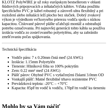
KLOTZ PolyWIRE je už roky európskym bestsellerom v oblasti
štúdiových pripojovacích a inštalačných káblov. Vďaka použitiu
špecifického PVC je kábel robustný a zároveň ultra flexibilný a pri
rozložení alebo inštalácii leží plocho bez slučiek. Dobrý zvukový
výkon je výsledkom veľkorysého prierezu vodiča spolu s nízkou
kapacitou. Číslované párové plášte uľahčujú montáž a odstraňujú
potrebu označovania. Pri najnovšej generácii tohto kábla sa používa
izolácia vodiča zo zosieťovaného polyetylénu, aby sa zabránilo
zmršťovaniu počas spájkovania.
Technická špecifikácia
Vodiče páru: 7 x 0.20mm čistá meď (24 AWG)
Izolácia: 1.15mm Polyetylén
Tienenie: Hliníková fólia so 100% pokrytím
Zem: 0.22 mm² meď (24 AWG)
Plášť párov: Ohybné PVC s vytlačenými číslami 3.0mm OD
Vonkajší plášť: Matné flexibilné trhavo rezistentne PVC
Prevádzková teplota: -20°C – +70°C
Kapacita: 85pF/m vodič k vodiču, 170pF/m vodič ku tieneniu
Mohlo by sa Vám páčiť