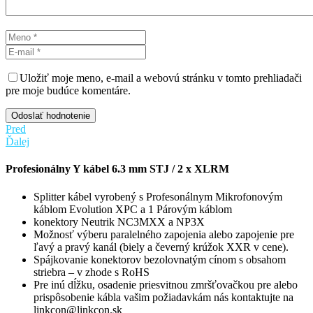
Uložiť moje meno, e-mail a webovú stránku v tomto prehliadači
pre moje budúce komentáre.
Odoslať hodnotenie
Pred
Ďalej
Profesionálny Y kábel 6.3 mm STJ / 2 x XLRM
Splitter kábel vyrobený s Profesonálnym Mikrofonovým
káblom Evolution XPC a 1 Párovým káblom
konektory Neutrik NC3MXX a NP3X
Možnosť výberu paralelného zapojenia alebo zapojenie pre
ľavý a pravý kanál (biely a čeverný krúžok XXR v cene).
Spájkovanie konektorov bezolovnatým cínom s obsahom
striebra – v zhode s RoHS
Pre inú dĺžku, osadenie priesvitnou zmršťovačkou pre alebo
prispôsobenie kábla vašim požiadavkám nás kontaktujte na
linkcon@linkcon.sk