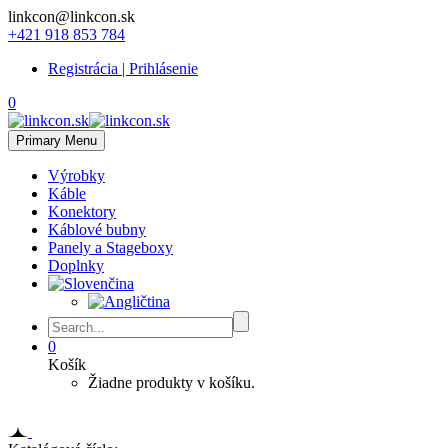
linkcon@linkcon.sk
+421 918 853 784
Registrácia | Prihlásenie
0
Primary Menu
Výrobky
Káble
Konektory
Káblové bubny
Panely a Stageboxy
Doplnky
0
Košík
Žiadne produkty v košíku.