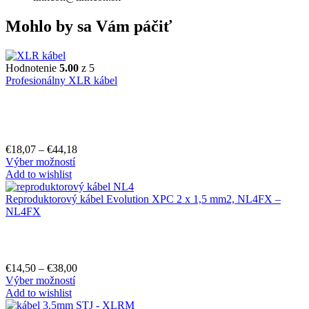
Mohlo by sa Vám páčiť
Hodnotenie
5.00
z 5
Profesionálny XLR kábel
€
18,07
–
€
44,18
Výber možností
Add to wishlist
Reproduktorový kábel Evolution XPC 2 x 1,5 mm2, NL4FX –
NL4FX
€
14,50
–
€
38,00
Výber možností
Add to wishlist