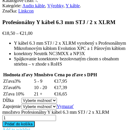
Katalógové číslo:
-
.
Kategórie:
Audio káble
,
Výrobky
,
Y káble
.
Značka:
Linkcon
Profesionálny Y kábel 6.3 mm STJ / 2 x XLRM
€
18,50
–
€
21,00
Y kábel 6.3 mm STJ / 2 x XLRM vyrobený s Profesonálnym
Mikrofonovým káblom Evolution XPC a 1 Párovým káblom
konektory Neutrik NC3MXX a NP3X
Spájkovanie konektorov bezolovnatým cínom s obsahom
striebra – v zhode s RoHS
Hodnota zľavy
Množstvo
Cena po zľave s DPH
Zľava3%
5 - 9
€
17,95
Zľava6%
10 - 20
€
17,39
Zľava 10%
21 +
€
16,65
Dĺžka
Zapojenie
Vymazať
množstvo Profesionálny Y kábel 6.3 mm STJ / 2 x XLRM
Pridať do košíka
Add to wishlist