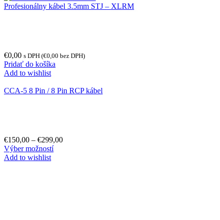
Profesionálny kábel 3.5mm STJ – XLRM
€
0,00
s DPH (
€
0,00
bez DPH)
Pridať do košíka
Add to wishlist
CCA-5 8 Pin / 8 Pin RCP kábel
€
150,00
–
€
299,00
Výber možností
Add to wishlist