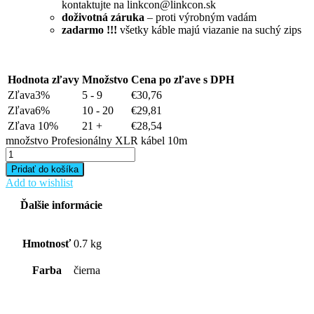
kontaktujte na linkcon@linkcon.sk
doživotná záruka
– proti výrobným vadám
zadarmo !!!
všetky káble majú viazanie na suchý zips
Hodnota zľavy
Množstvo
Cena po zľave s DPH
Zľava3%
5 - 9
€
30,76
Zľava6%
10 - 20
€
29,81
Zľava 10%
21 +
€
28,54
množstvo Profesionálny XLR kábel 10m
Pridať do košíka
Add to wishlist
Ďalšie informácie
Hmotnosť
0.7 kg
Farba
čierna