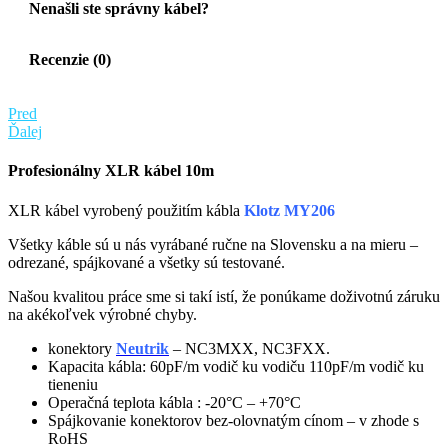
Nenašli ste správny kábel?
Recenzie (0)
Pred
Ďalej
Profesionálny XLR kábel 10m
XLR kábel vyrobený použitím kábla
Klotz MY206
Všetky káble sú u nás vyrábané ručne na Slovensku a na mieru –
odrezané, spájkované a všetky sú testované.
Našou kvalitou práce sme si takí istí, že ponúkame doživotnú záruku
na akékoľvek výrobné chyby.
konektory
Neutrik
– NC3MXX, NC3FXX.
Kapacita kábla: 60pF/m vodič ku vodiču 110pF/m vodič ku
tieneniu
Operačná teplota kábla : -20°C – +70°C
Spájkovanie konektorov bez-olovnatým cínom – v zhode s
RoHS