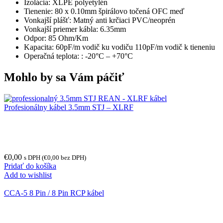
Izolácia: XLPE polyetylén
Tienenie: 80 x 0.10mm špirálovo točená OFC meď
Vonkajší plášť: Matný anti krčiaci PVC/neoprén
Vonkajší priemer kábla: 6.35mm
Odpor: 85 Ohm/Km
Kapacita: 60pF/m vodič ku vodiču 110pF/m vodič k tieneniu
Operačná teplota: : -20°C – +70°C
Mohlo by sa Vám páčiť
Profesionálny kábel 3.5mm STJ – XLRF
€
0,00
s DPH (
€
0,00
bez DPH)
Pridať do košíka
Add to wishlist
CCA-5 8 Pin / 8 Pin RCP kábel