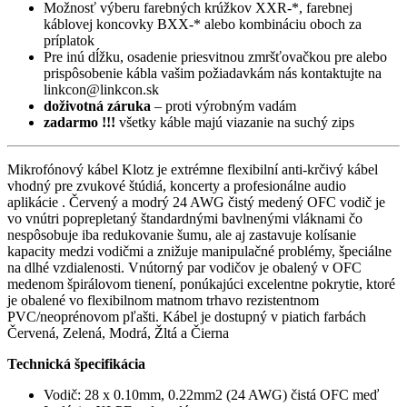
Možnosť výberu farebných krúžkov XXR-*, farebnej
káblovej koncovky BXX-* alebo kombináciu oboch za
príplatok
Pre inú dĺžku, osadenie priesvitnou zmršťovačkou pre alebo
prispôsobenie kábla vašim požiadavkám nás kontaktujte na
linkcon@linkcon.sk
doživotná záruka
– proti výrobným vadám
zadarmo !!!
všetky káble majú viazanie na suchý zips
Mikrofónový kábel Klotz je extrémne flexibilní anti-krčivý kábel
vhodný pre zvukové štúdiá, koncerty a profesionálne audio
aplikácie . Červený a modrý 24 AWG čistý medený OFC vodič je
vo vnútri poprepletaný štandardnými bavlnenými vláknami čo
nespôsobuje iba redukovanie šumu, ale aj zastavuje kolísanie
kapacity medzi vodičmi a znižuje manipulačné problémy, špeciálne
na dlhé vzdialenosti. Vnútorný par vodičov je obalený v OFC
medenom špirálovom tienení, ponúkajúci excelentne pokrytie, ktoré
je obalené vo flexibilnom matnom trhavo rezistentnom
PVC/neoprénovom pľašti. Kábel je dostupný v piatich farbách
Červená, Zelená, Modrá, Žltá a Čierna
Technická špecifikácia
Vodič: 28 x 0.10mm, 0.22mm2 (24 AWG) čistá OFC meď