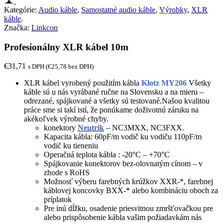
Kategórie:
Audio káble
,
Samostatné audio káble
,
Výrobky
,
XLR
káble
.
Značka:
Linkcon
Profesionálny XLR kábel 10m
€
31,71
s DPH (
€
25,78
bez DPH)
XLR kábel vyrobený použitím kábla
Klotz MY206
Všetky
káble sú u nás vyrábané ručne na Slovensku a na mieru –
odrezané, spájkované a všetky sú testované.
Našou kvalitou
práce sme si takí istí, že ponúkame doživotnú záruku na
akékoľvek výrobné chyby.
konektory
Neutrik
– NC3MXX, NC3FXX.
Kapacita kábla: 60pF/m vodič ku vodiču 110pF/m
vodič ku tieneniu
Operačná teplota kábla : -20°C – +70°C
Spájkovanie konektorov bez-olovnatým cínom – v
zhode s RoHS
Možnosť výberu farebných krúžkov XXR-*, farebnej
káblovej koncovky BXX-* alebo kombináciu oboch za
príplatok
Pre inú dĺžku, osadenie priesvitnou zmršťovačkou pre
alebo prispôsobenie kábla vašim požiadavkám nás