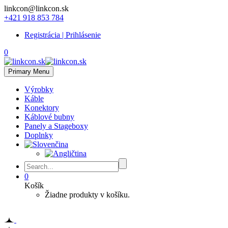
linkcon@linkcon.sk
+421 918 853 784
Registrácia | Prihlásenie
0
Primary Menu
Výrobky
Káble
Konektory
Káblové bubny
Panely a Stageboxy
Doplnky
0
Košík
Žiadne produkty v košíku.