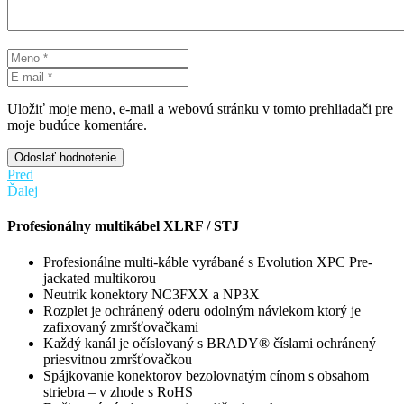
Uložiť moje meno, e-mail a webovú stránku v tomto prehliadači pre
moje budúce komentáre.
Odoslať hodnotenie
Pred
Ďalej
Profesionálny multikábel XLRF / STJ
Profesionálne multi-káble vyrábané s Evolution XPC Pre-
jackated multikorou
Neutrik konektory NC3FXX a NP3X
Rozplet je ochránený oderu odolným návlekom ktorý je
zafixovaný zmršťovačkami
Každý kanál je očíslovaný s BRADY® číslami ochránený
priesvitnou zmršťovačkou
Spájkovanie konektorov bezolovnatým cínom s obsahom
striebra – v zhode s RoHS