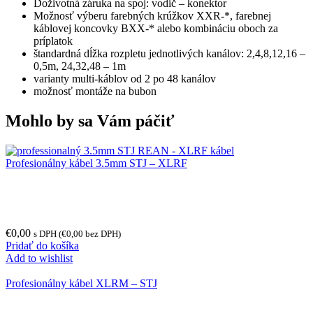
Doživotná záruka na spoj: vodič – konektor
Možnosť výberu farebných krúžkov XXR-*, farebnej
káblovej koncovky BXX-* alebo kombináciu oboch za
príplatok
štandardná dĺžka rozpletu jednotlivých kanálov: 2,4,8,12,16 –
0,5m, 24,32,48 – 1m
varianty multi-káblov od 2 po 48 kanálov
možnosť montáže na bubon
Mohlo by sa Vám páčiť
Profesionálny kábel 3.5mm STJ – XLRF
€
0,00
s DPH (
€
0,00
bez DPH)
Pridať do košíka
Add to wishlist
Profesionálny kábel XLRM – STJ