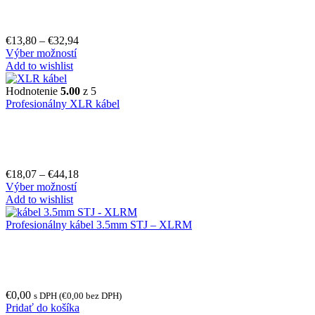
€
13,80
–
€
32,94
Výber možností
Add to wishlist
Hodnotenie
5.00
z 5
Profesionálny XLR kábel
€
18,07
–
€
44,18
Výber možností
Add to wishlist
Profesionálny kábel 3.5mm STJ – XLRM
€
0,00
s DPH (
€
0,00
bez DPH)
Pridať do košíka