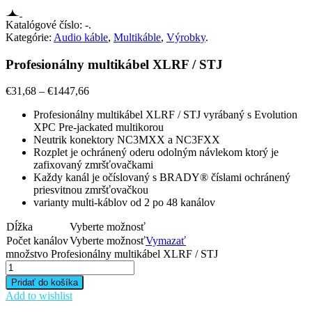
Katalógové číslo:
-
.
Kategórie:
Audio káble
,
Multikáble
,
Výrobky
.
Profesionálny multikábel XLRF / STJ
€
31,68
–
€
1447,66
Profesionálny multikábel XLRF / STJ vyrábaný s Evolution
XPC Pre-jackated multikorou
Neutrik konektory NC3MXX a NC3FXX
Rozplet je ochránený oderu odolným návlekom ktorý je
zafixovaný zmršťovačkami
Každy kanál je očíslovaný s BRADY® číslami ochránený
priesvitnou zmršťovačkou
varianty multi-káblov od 2 po 48 kanálov
Dĺžka
Vyberte možnosť
Počet kanálov
Vyberte možnosť
Vymazať
množstvo Profesionálny multikábel XLRF / STJ
Pridať do košíka
Add to wishlist