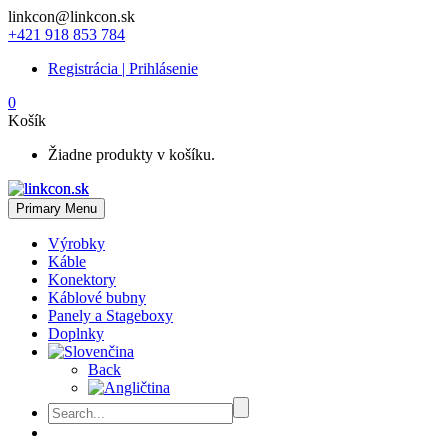
linkcon@linkcon.sk
+421 918 853 784
Registrácia | Prihlásenie
0
Košík
Žiadne produkty v košíku.
Primary Menu
Výrobky
Káble
Konektory
Káblové bubny
Panely a Stageboxy
Doplnky
Back