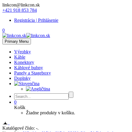
linkcon@linkcon.sk
+421 918 853 784
Registrácia | Prihlásenie
0
Primary Menu
Výrobky
Káble
Konektory
Káblové bubny
Panely a Stageboxy
Doplnky
0
Košík
Žiadne produkty v košíku.
Katalógové číslo:
-
.