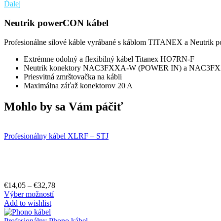
Ďalej
Neutrik powerCON kábel
Profesionálne silové káble vyrábané s káblom TITANEX a Neutrik
Extrémne odolný a flexibilný kábel Titanex HO7RN-F
Neutrik konektory NAC3FXXA-W (POWER IN) a NAC3
Priesvitná zmrštovačka na kábli
Maximálna záťaž konektorov 20 A
Mohlo by sa Vám páčiť
Profesionálny kábel XLRF – STJ
€
14,05
–
€
32,78
Výber možností
Add to wishlist
Profesionálny Phono kábel