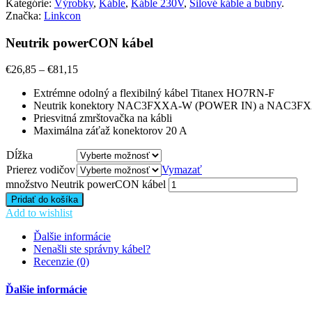
Kategórie:
Výrobky
,
Káble
,
Káble 230V
,
Silové káble a bubny
.
Značka:
Linkcon
Neutrik powerCON kábel
€
26,85
–
€
81,15
Extrémne odolný a flexibilný kábel Titanex HO7RN-F
Neutrik konektory NAC3FXXA-W (POWER IN) a NAC3
Priesvitná zmrštovačka na kábli
Maximálna záťaž konektorov 20 A
Dĺžka
Prierez vodičov
Vymazať
množstvo Neutrik powerCON kábel
Pridať do košíka
Add to wishlist
Ďalšie informácie
Nenašli ste správny kábel?
Recenzie (0)
Ďalšie informácie