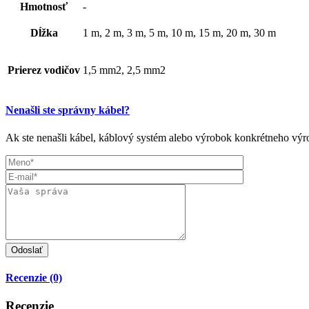
Hmotnosť
-
Dĺžka
1 m, 2 m, 3 m, 5 m, 10 m, 15 m, 20 m, 30 m
Prierez vodičov
1,5 mm2, 2,5 mm2
Nenašli ste správny kábel?
Ak ste nenašli kábel, káblový systém alebo výrobok konkrétneho výro
Recenzie (0)
Recenzie