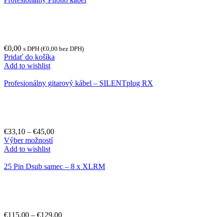
€
0,00
s DPH (
€
0,00
bez DPH)
Pridať do košíka
Add to wishlist
Profesionálny gitarový kábel – SILENTplug RX
€
33,10
–
€
45,00
Výber možností
Add to wishlist
25 Pin Dsub samec – 8 x XLRM
€
115,00
–
€
129,00