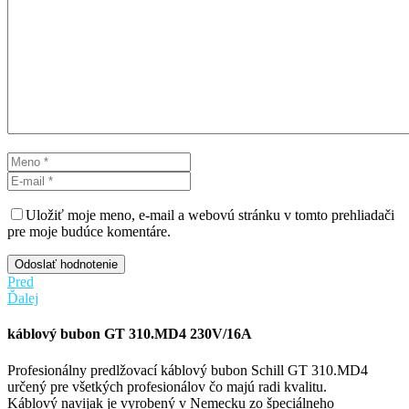
Uložiť moje meno, e-mail a webovú stránku v tomto prehliadači
pre moje budúce komentáre.
Odoslať hodnotenie
Pred
Ďalej
káblový bubon GT 310.MD4 230V/16A
Profesionálny predlžovací káblový bubon Schill GT 310.MD4
určený pre všetkých profesionálov čo majú radi kvalitu.
Káblový navijak je vyrobený v Nemecku zo špeciálneho