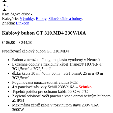
Katalógové číslo:
-
.
Kategórie:
Výrobky
,
Bubny
,
Silové káble a bubny
.
Značka:
Linkcon
Káblový bubon GT 310.MD4 230V/16A
€
186,90
–
€
244,50
Predlžovací káblový bubon GT 310.MD4
Bubon z nerozbitného gumoplastu vyrobený v Nemecku
Extrémne odolný a flexibilný kábel Titanex® HO7RN-F
3G1,5mm² a 3G2,5mm²
dĺžka kábla 30 m, 40 m, 50 m – 3G1,5mm², 25 m a 40 m –
3G2,5mm²
Pogumovaná nárazuvzdorná vidlica PCE
4 x panelové zásuvky Schill 230V/16A –
Schuko
Tepelná poistka pre ochranu kábla 56°C +/-5°C
Zvýšená odolnosť voči prachu a vode oproti bežným bubnom
až IP54
Maximálna záťaž kábla v rozvinutom stave 230V/16A
3600W