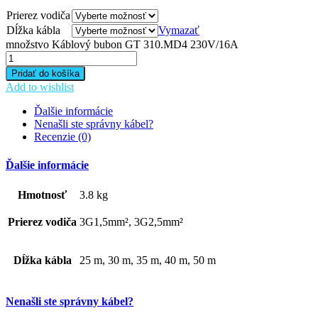
Prierez vodiča
Dĺžka kábla
Vymazať
množstvo Káblový bubon GT 310.MD4 230V/16A
Pridať do košíka
Add to wishlist
Ďalšie informácie
Nenašli ste správny kábel?
Recenzie (0)
Ďalšie informácie
Hmotnosť
3.8 kg
Prierez vodiča
3G1,5mm², 3G2,5mm²
Dĺžka kábla
25 m, 30 m, 35 m, 40 m, 50 m
Nenašli ste správny kábel?