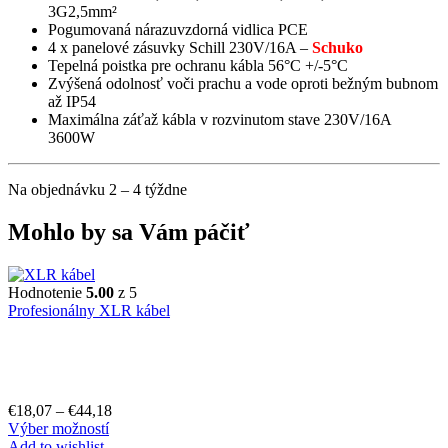
3G2,5mm²
Pogumovaná nárazuvzdorná vidlica PCE
4 x panelové zásuvky Schill 230V/16A –
Schuko
Tepelná poistka pre ochranu kábla 56°C +/-5°C
Zvýšená odolnosť voči prachu a vode oproti bežným bubnom
až IP54
Maximálna záťaž kábla v rozvinutom stave 230V/16A
3600W
Na objednávku 2 – 4 týždne
Mohlo by sa Vám páčiť
Hodnotenie
5.00
z 5
Profesionálny XLR kábel
€
18,07
–
€
44,18
Výber možností
Add to wishlist