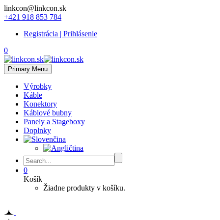
linkcon@linkcon.sk
+421 918 853 784
Registrácia | Prihlásenie
0
Primary Menu
Výrobky
Káble
Konektory
Káblové bubny
Panely a Stageboxy
Doplnky
0
Košík
Žiadne produkty v košíku.