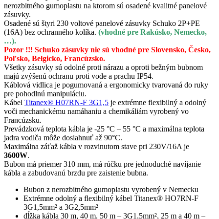
nerozbitného gumoplastu na ktorom sú osadené kvalitné panelové
zásuvky.
Osadené sú štyri 230 voltové panelové zásuvky Schuko 2P+PE
(16A) bez ochranného kolíka.
(vhodné pre Rakúsko, Nemecko,
…).
Pozor !!!
Schuko zásuvky
nie sú
vhodné
pre
Slovensko
, Česko,
Poľsko, Belgicko, Francúzsko.
Všetky zásuvky sú odolné proti nárazu a oproti bežným bubnom
majú zvýšenú ochranu proti vode a prachu IP54.
Káblová vidlica je pogumovaná a ergonomicky tvarovaná do ruky
pre pohodlnú manipuláciu.
Kábel
Titanex® H07RN-F 3G1,5
je extrémne flexibilný a odolný
voči mechanickému namáhaniu a chemikáliám vyrobený vo
Francúzsku.
Prevádzková teplota kábla je -25 °C – 55 °C a maximálna teplota
jadra vodiča môže dosiahnuť až 90°C.
Maximálna záťaž kábla v rozvinutom stave pri 230V/16A je
3600W
.
Bubon má priemer 310 mm, má rúčku pre jednoduché navíjanie
kábla a zabudovanú brzdu pre zaistenie bubna.
Bubon z nerozbitného gumoplastu vyrobený v Nemecku
Extrémne odolný a flexibilný kábel Titanex® HO7RN-F
3G1,5mm² a 3G2,5mm²
dĺžka kábla 30 m, 40 m, 50 m – 3G1,5mm², 25 m a 40 m –