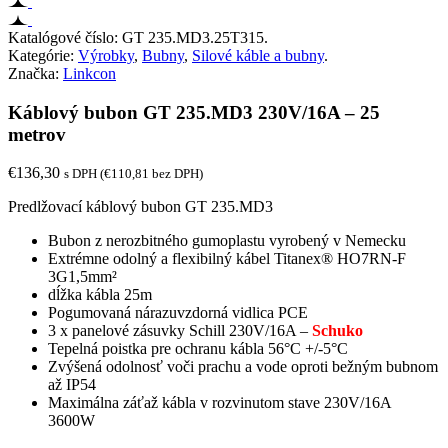
Katalógové číslo:
GT 235.MD3.25T315
.
Kategórie:
Výrobky
,
Bubny
,
Silové káble a bubny
.
Značka:
Linkcon
Káblový bubon GT 235.MD3 230V/16A – 25
metrov
€
136,30
s DPH (
€
110,81
bez DPH)
Predlžovací káblový bubon GT 235.MD3
Bubon z nerozbitného gumoplastu vyrobený v Nemecku
Extrémne odolný a flexibilný kábel Titanex® HO7RN-F
3G1,5mm²
dĺžka kábla 25m
Pogumovaná nárazuvzdorná vidlica PCE
3 x panelové zásuvky Schill 230V/16A –
Schuko
Tepelná poistka pre ochranu kábla 56°C +/-5°C
Zvýšená odolnosť voči prachu a vode oproti bežným bubnom
až IP54
Maximálna záťaž kábla v rozvinutom stave 230V/16A
3600W