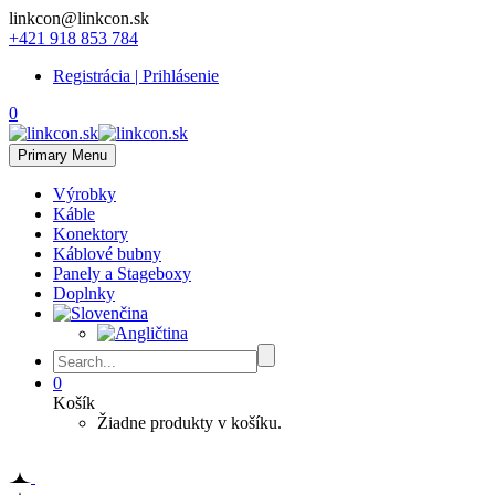
linkcon@linkcon.sk
+421 918 853 784
Registrácia | Prihlásenie
0
Primary Menu
Výrobky
Káble
Konektory
Káblové bubny
Panely a Stageboxy
Doplnky
0
Košík
Žiadne produkty v košíku.