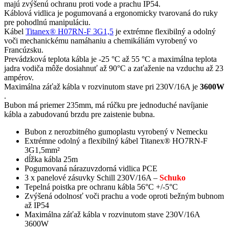
majú zvýšenú ochranu proti vode a prachu IP54.
Káblová vidlica je pogumovaná a ergonomicky tvarovaná do ruky
pre pohodlnú manipuláciu.
Kábel
Titanex® H07RN-F 3G1,5
je extrémne flexibilný a odolný
voči mechanickému namáhaniu a chemikáliám vyrobený vo
Francúzsku.
Prevádzková teplota kábla je -25 °C až 55 °C a maximálna teplota
jadra vodiča môže dosiahnuť až 90°C a zaťaženie na vzduchu až 23
ampérov.
Maximálna záťaž kábla v rozvinutom stave pri 230V/16A je
3600W
.
Bubon má priemer 235mm, má rúčku pre jednoduché navíjanie
kábla a zabudovanú brzdu pre zaistenie bubna.
Bubon z nerozbitného gumoplastu vyrobený v Nemecku
Extrémne odolný a flexibilný kábel Titanex® HO7RN-F
3G1,5mm²
dĺžka kábla 25m
Pogumovaná nárazuvzdorná vidlica PCE
3 x panelové zásuvky Schill 230V/16A –
Schuko
Tepelná poistka pre ochranu kábla 56°C +/-5°C
Zvýšená odolnosť voči prachu a vode oproti bežným bubnom
až IP54
Maximálna záťaž kábla v rozvinutom stave 230V/16A
3600W