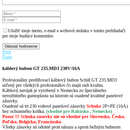
Uložiť moje meno, e-mail a webovú stránku v tomto prehliadači
pre moje budúce komentáre.
Odoslať hodnotenie
Pred
Ďalej
káblový bubon GT 235.MD3 230V/16A
Profesionálny predlžovací káblový bubon Schill GT 235.MD3
určený pre všetkých profesionálov čo majú radi kvalitu.
Káblový navijak je vyrobený v Nemecku zo špeciálneho
nerozbitného gumoplastu na ktorom sú osadené kvalitné panelové
zásuvky.
Osadené sú tri 230 voltové panelové zásuvky
Schuko
2P+PE (16A)
bez ochranného kolíka.
(vhodné pre Rakúsko , Nemecko)
Pozor !!!
Schuko zásuvky
nie sú
vhodné
pre
Slovensko
, Česko,
Poľsko, Belgicko, Francúzsko
Všetky zásuvky sú odolné proti nárazu a oproti bežným bubnom