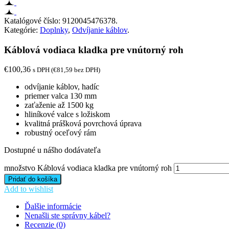
Katalógové číslo:
9120045476378
.
Kategórie:
Doplnky
,
Odvíjanie káblov
.
Káblová vodiaca kladka pre vnútorný roh
€
100,36
s DPH (
€
81,59
bez DPH)
odvíjanie káblov, hadíc
priemer valca 130 mm
zaťaženie až 1500 kg
hliníkové valce s ložiskom
kvalitná prášková povrchová úprava
robustný oceľový rám
Dostupné u nášho dodávateľa
množstvo Káblová vodiaca kladka pre vnútorný roh
Pridať do košíka
Add to wishlist
Ďalšie informácie
Nenašli ste správny kábel?
Recenzie (0)