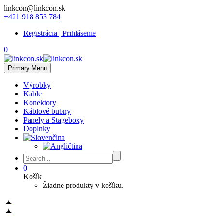
linkcon@linkcon.sk
+421 918 853 784
Registrácia | Prihlásenie
0
Primary Menu
Výrobky
Káble
Konektory
Káblové bubny
Panely a Stageboxy
Doplnky
0
Košík
Žiadne produkty v košíku.