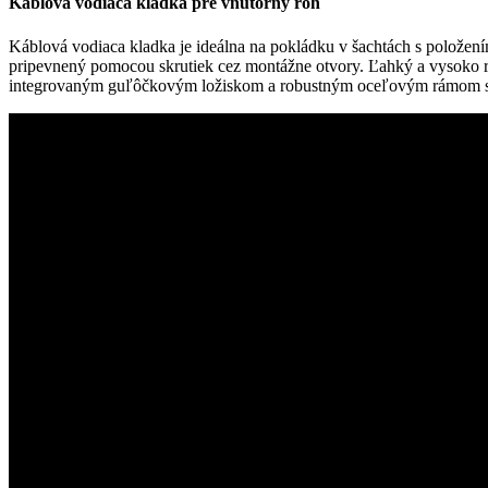
Káblová vodiaca kladka pre vnútorný roh
Káblová vodiaca kladka je ideálna na pokládku v šachtách s polož
pripevnený pomocou skrutiek cez montážne otvory. Ľahký a vysoko rob
integrovaným guľôčkovým ložiskom a robustným oceľovým rámom s 