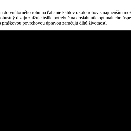
ením do vnútorného rohu na ťahanie káblov okolo rohov s najmenším 
ustný dizajn znižuje úsilie potrebné na dosiahnutie optimálneho úspech
práškovou povrchovou úpravou zaručujú dlhú životnosť.