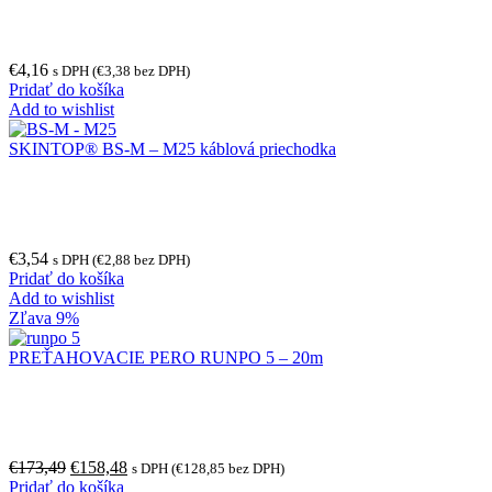
€
4,16
s DPH (
€
3,38
bez DPH)
Pridať do košíka
Add to wishlist
SKINTOP® BS-M – M25 káblová priechodka
€
3,54
s DPH (
€
2,88
bez DPH)
Pridať do košíka
Add to wishlist
Zľava 9%
PREŤAHOVACIE PERO RUNPO 5 – 20m
€
173,49
€
158,48
s DPH (
€
128,85
bez DPH)
Pridať do košíka