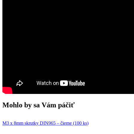
Mohlo by sa Vám páčiť
M3 x 8mm skrutky DIN965 – čierne (100 ks)