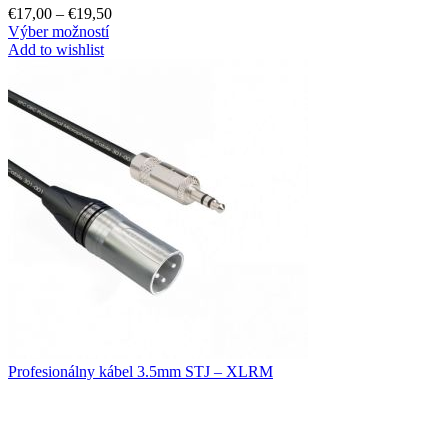
€
17,00
–
€
19,50
Výber možností
Add to wishlist
Profesionálny kábel 3.5mm STJ – XLRM