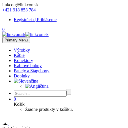
linkcon@linkcon.sk
+421 918 853 784
Registrácia | Prihlásenie
0
Primary Menu
Výrobky
Káble
Konektory
Káblové bubny
Panely a Stageboxy
Doplnky
0
Košík
Žiadne produkty v košíku.