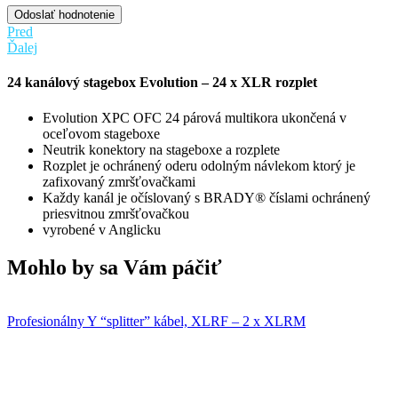
Odoslať hodnotenie
Pred
Ďalej
24 kanálový stagebox Evolution – 24 x XLR rozplet
Evolution XPC OFC 24 párová multikora ukončená v
oceľovom stageboxe
Neutrik konektory na stageboxe a rozplete
Rozplet je ochránený oderu odolným návlekom ktorý je
zafixovaný zmršťovačkami
Každy kanál je očíslovaný s BRADY® číslami ochránený
priesvitnou zmršťovačkou
vyrobené v Anglicku
Mohlo by sa Vám páčiť
Profesionálny Y “splitter” kábel, XLRF – 2 x XLRM