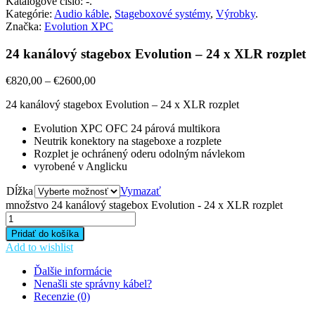
Katalógové číslo:
-
.
Kategórie:
Audio káble
,
Stageboxové systémy
,
Výrobky
.
Značka:
Evolution XPC
24 kanálový stagebox Evolution – 24 x XLR rozplet
€
820,00
–
€
2600,00
24 kanálový stagebox Evolution – 24 x XLR rozplet
Evolution XPC OFC 24 párová multikora
Neutrik konektory na stageboxe a rozplete
Rozplet je ochránený oderu odolným návlekom
vyrobené v Anglicku
Dĺžka
Vymazať
množstvo 24 kanálový stagebox Evolution - 24 x XLR rozplet
Pridať do košíka
Add to wishlist
Ďalšie informácie
Nenašli ste správny kábel?
Recenzie (0)