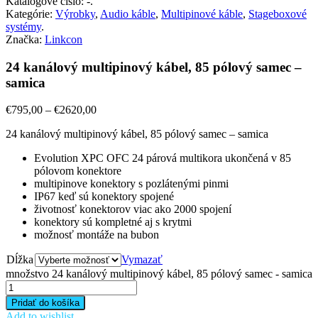
Katalógové číslo:
-
.
Kategórie:
Výrobky
,
Audio káble
,
Multipinové káble
,
Stageboxové
systémy
.
Značka:
Linkcon
24 kanálový multipinový kábel, 85 pólový samec –
samica
€
795,00
–
€
2620,00
24 kanálový multipinový kábel, 85 pólový samec – samica
Evolution XPC OFC 24 párová multikora ukončená v 85
pólovom konektore
multipinove konektory s pozlátenými pinmi
IP67 keď sú konektory spojené
životnosť konektorov viac ako 2000 spojení
konektory sú kompletné aj s krytmi
možnosť montáže na bubon
Dĺžka
Vymazať
množstvo 24 kanálový multipinový kábel, 85 pólový samec - samica
Pridať do košíka
Add to wishlist