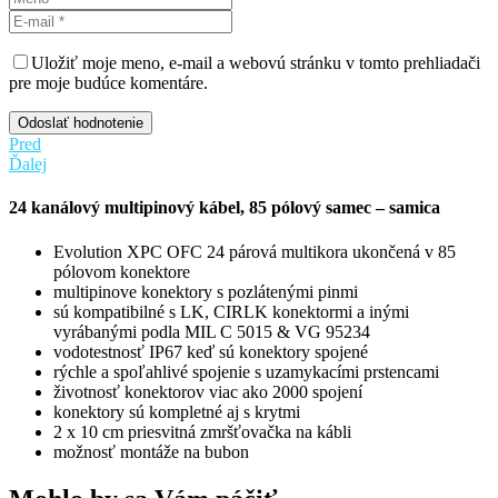
Uložiť moje meno, e-mail a webovú stránku v tomto prehliadači
pre moje budúce komentáre.
Odoslať hodnotenie
Pred
Ďalej
24 kanálový multipinový kábel, 85 pólový samec – samica
Evolution XPC OFC 24 párová multikora ukončená v 85
pólovom konektore
multipinove konektory s pozlátenými pinmi
sú kompatibilné s LK, CIRLK konektormi a inými
vyrábanými podla MIL C 5015 & VG 95234
vodotestnosť IP67 keď sú konektory spojené
rýchle a spoľahlivé spojenie s uzamykacími prstencami
životnosť konektorov viac ako 2000 spojení
konektory sú kompletné aj s krytmi
2 x 10 cm priesvitná zmršťovačka na kábli
možnosť montáže na bubon