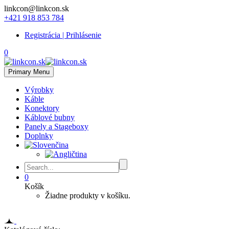
linkcon@linkcon.sk
+421 918 853 784
Registrácia | Prihlásenie
0
Primary Menu
Výrobky
Káble
Konektory
Káblové bubny
Panely a Stageboxy
Doplnky
0
Košík
Žiadne produkty v košíku.