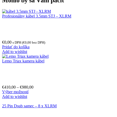
Mohlo by sa Vám páčiť
Profesionálny kábel 3.5mm STJ – XLRM
€
0,00
s DPH (
€
0,00
bez DPH)
Pridať do košíka
Add to wishlist
Lemo Triax kamera kábel
€
410,00
–
€
980,00
Výber možností
Add to wishlist
25 Pin Dsub samec – 8 x XLRM