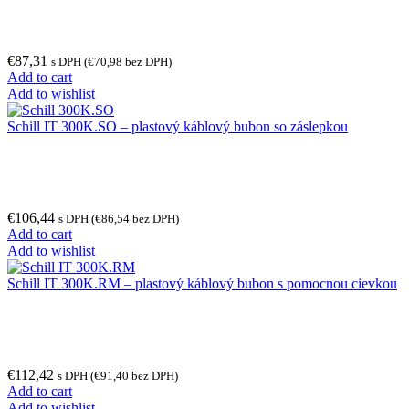
€
87,31
s DPH (
€
70,98
bez DPH)
Add to cart
Add to wishlist
Schill IT 300K.SO – plastový káblový bubon so záslepkou
€
106,44
s DPH (
€
86,54
bez DPH)
Add to cart
Add to wishlist
Schill IT 300K.RM – plastový káblový bubon s pomocnou cievkou
€
112,42
s DPH (
€
91,40
bez DPH)
Add to cart
Add to wishlist