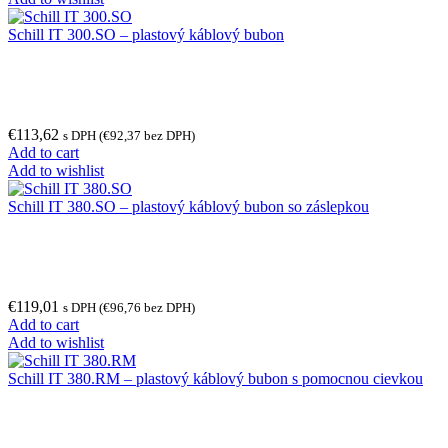
Schill IT 300.SO – plastový káblový bubon
€
113,62
s DPH (
€
92,37
bez DPH)
Add to cart
Add to wishlist
Schill IT 380.SO – plastový káblový bubon so záslepkou
€
119,01
s DPH (
€
96,76
bez DPH)
Add to cart
Add to wishlist
Schill IT 380.RM – plastový káblový bubon s pomocnou cievkou