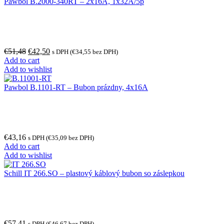
Pawbol B.2000-340RT – 2x16A, 1x32A/5p
€
51,48
€
42,50
s DPH (
€
34,55
bez DPH)
Add to cart
Add to wishlist
Pawbol B.1101-RT – Bubon prázdny, 4x16A
€
43,16
s DPH (
€
35,09
bez DPH)
Add to cart
Add to wishlist
Schill IT 266.SO – plastový káblový bubon so záslepkou
€
57,41
s DPH (
€
46,67
bez DPH)